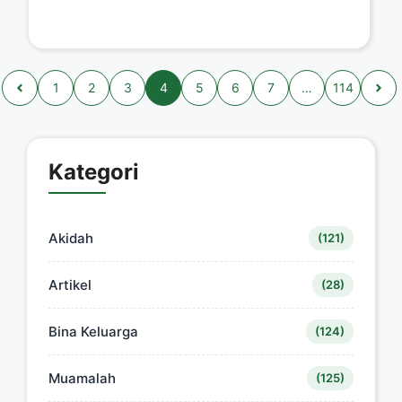
1
2
3
4
5
6
7
…
114
Kategori
Akidah
(121)
Artikel
(28)
Bina Keluarga
(124)
Muamalah
(125)