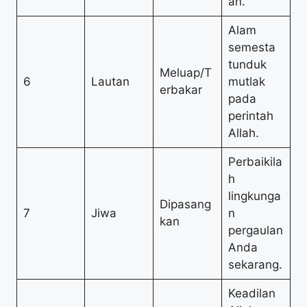
an.
Alam
semesta
tunduk
Meluap/T
6
Lautan
mutlak
erbakar
pada
perintah
Allah.
Perbaikila
h
lingkunga
Dipasang
7
Jiwa
n
kan
pergaulan
Anda
sekarang.
Keadilan