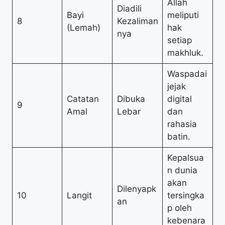
Allah
Diadili
Bayi
meliputi
8
Kezaliman
(Lemah)
hak
nya
setiap
makhluk.
Waspadai
jejak
Catatan
Dibuka
digital
9
Amal
Lebar
dan
rahasia
batin.
Kepalsua
n dunia
akan
Dilenyapk
10
Langit
tersingka
an
p oleh
kebenara