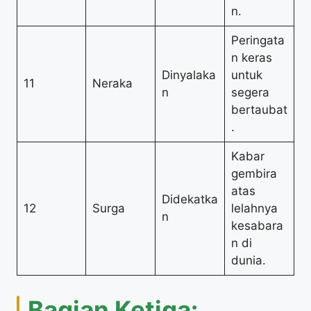
n.
Peringata
n keras
Dinyalaka
untuk
11
Neraka
n
segera
bertaubat
.
Kabar
gembira
atas
Didekatka
12
Surga
lelahnya
n
kesabara
n di
dunia.
Bagian Ketiga: