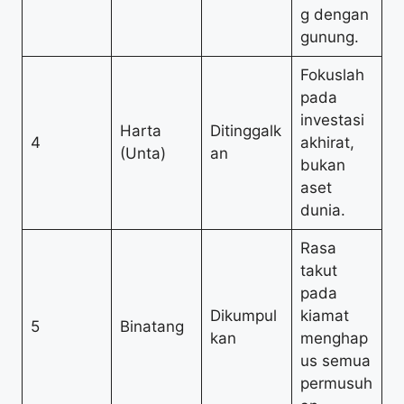
g dengan
gunung.
Fokuslah
pada
investasi
Harta
Ditinggalk
4
akhirat,
(Unta)
an
bukan
aset
dunia.
Rasa
takut
pada
Dikumpul
kiamat
5
Binatang
kan
menghap
us semua
permusuh