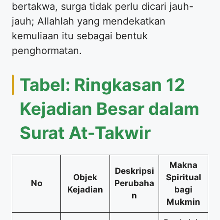
bertakwa, surga tidak perlu dicari jauh-
jauh; Allahlah yang mendekatkan
kemuliaan itu sebagai bentuk
penghormatan.
Tabel: Ringkasan 12
Kejadian Besar dalam
Surat At-Takwir
Makna
Deskripsi
Objek
Spiritual
No
Perubaha
Kejadian
bagi
n
Mukmin