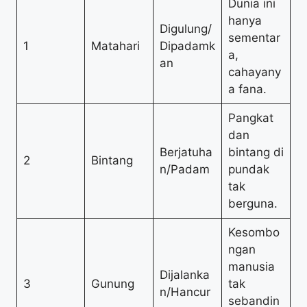
Dunia ini
hanya
Digulung/
sementar
1
Matahari
Dipadamk
a,
an
cahayany
a fana.
Pangkat
dan
Berjatuha
bintang di
2
Bintang
n/Padam
pundak
tak
berguna.
Kesombo
ngan
manusia
Dijalanka
3
Gunung
tak
n/Hancur
sebandin