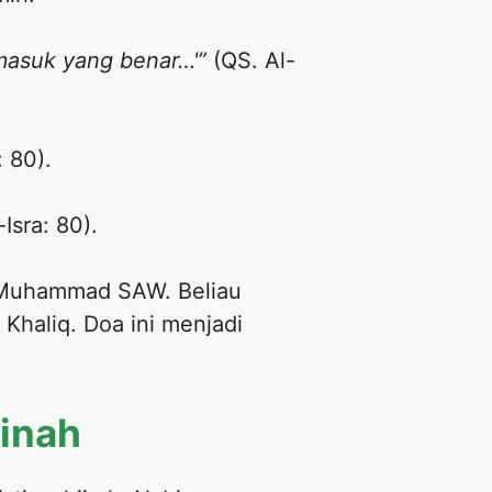
masuk yang benar…'”
(QS. Al-
: 80).
Isra: 80).
i Muhammad SAW. Beliau
Khaliq. Doa ini menjadi
inah