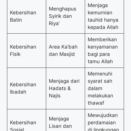
Menjaga
Menghapus
Kebersihan
kemurnian
Syirik dan
Batin
tauhid hanya
Riya’
kepada Allah
Memberikan
Kebersihan
Area Ka’bah
kenyamanan
Fisik
dan Masjid
bagi para
tamu Allah
Memenuhi
Menjaga dari
syarat sah
Kebersihan
Hadats &
dalam
Ibadah
Najis
melakukan
thawaf
Mewujudkan
Menjaga
Kebersihan
perdamaian
Lisan dan
Sosial
di lingkungan