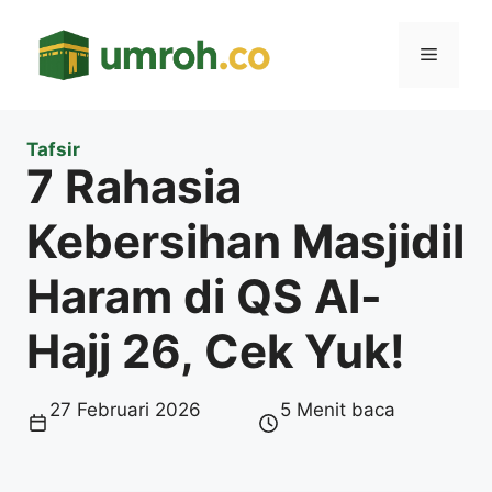
Langsung
ke
Menu
isi
Tafsir
7 Rahasia
Kebersihan Masjidil
Haram di QS Al-
Hajj 26, Cek Yuk!
27 Februari 2026
5 Menit baca