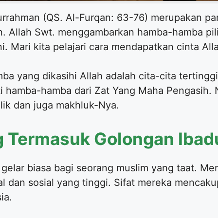
badurrahman (QS. Al-Furqan: 63-76) merupakan p
n. Allah Swt. menggambarkan hamba-hamba pil
ni. Mari kita pelajari cara mendapatkan cinta All
a yang dikasihi Allah adalah cita-cita terting
rti hamba-hamba dari Zat Yang Maha Pengasih.
lik dan juga makhluk-Nya.
ng Termasuk Golongan Iba
gelar biasa bagi seorang muslim yang taat. Mer
tual dan sosial yang tinggi. Sifat mereka menca
ia.