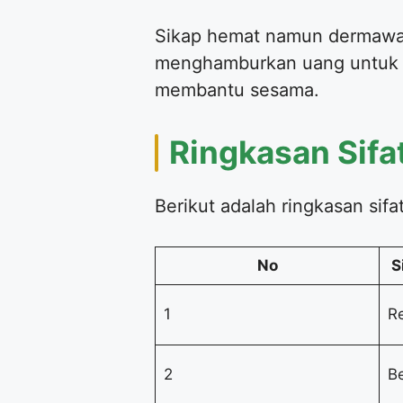
Sikap hemat namun dermawan a
menghamburkan uang untuk ha
membantu sesama.
Ringkasan Sifa
Berikut adalah ringkasan sif
No
S
1
R
2
Be