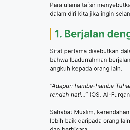
Para ulama tafsir menyebutka
dalam diri kita jika ingin sel
1. Berjalan de
Sifat pertama disebutkan da
bahwa Ibadurrahman berjalan
angkuh kepada orang lain.
“Adapun hamba-hamba Tuhan 
rendah hati…”
(QS. Al-Furqan
Sahabat Muslim, kerendahan 
lebih baik daripada orang lai
dan berbicara.