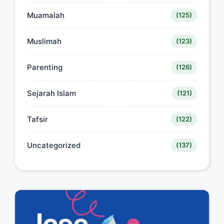
Muamalah
(125)
Muslimah
(123)
Parenting
(126)
Sejarah Islam
(121)
Tafsir
(122)
Uncategorized
(137)