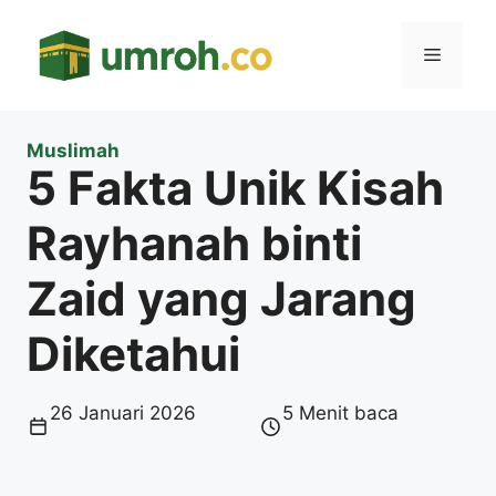
Langsung
ke
Menu
isi
Muslimah
5 Fakta Unik Kisah
Rayhanah binti
Zaid yang Jarang
Diketahui
26 Januari 2026
5 Menit baca