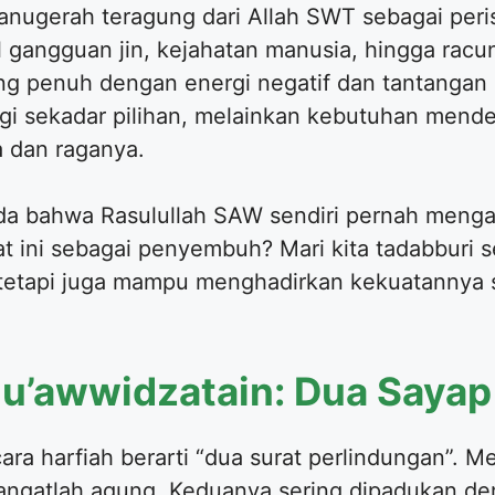
nugerah teragung dari Allah SWT sebagai perisai
angguan jin, kejahatan manusia, hingga racun
ng penuh dengan energi negatif dan tantangan 
lagi sekadar pilihan, melainkan kebutuhan mend
a dan raganya.
a bahwa Rasulullah SAW sendiri pernah mengal
 ini sebagai penyembuh? Mari kita tadabburi set
 tetapi juga mampu menghadirkan kekuatannya
u’awwidzatain: Dua Sayap
ara harfiah berarti “dua surat perlindungan”. 
ngatlah agung. Keduanya sering dipadukan den