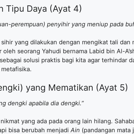
n Tipu Daya (Ayat 4)
uan-perempuan) penyihir yang meniup pada buhu
k sihir yang dilakukan dengan mengikat tali da
ir oleh seorang Yahudi bernama Labid bin Al-
 sebagai solusi praktis bagi kita agar terhindar 
metafisika.
engki) yang Mematikan (Ayat 5)
ng dengki apabila dia dengki.”
 nikmat yang ada pada orang lain hilang. Sahab
api bisa berubah menjadi
Ain
(pandangan mata j