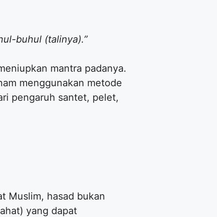
l-buhul (talinya).”
n meniupkan mantra padanya.
A’sham menggunakan metode
dari pengaruh santet, pelet,
at Muslim, hasad bukan
ahat) yang dapat