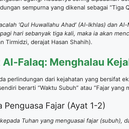
dungan sempurna yang dikenal sebagai “Tiga Q
acalah ‘Qul Huwallahu Ahad’ (Al-Ikhlas) dan Al
pagi hari sebanyak tiga kali, maka ia akan men
 Tirmidzi, derajat Hasan Shahih).
 Al-Falaq: Menghalau Keja
a perlindungan dari kejahatan yang bersifat eks
endiri berarti “Waktu Subuh” atau “Fajar yang 
a Penguasa Fajar (Ayat 1-2)
 kepada Tuhan yang menguasai fajar (subuh), d