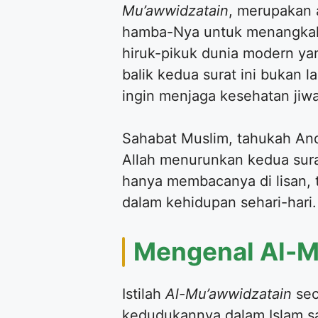
Mu’awwidzatain
, merupakan a
hamba-Nya untuk menangkal g
hiruk-pikuk dunia modern ya
balik kedua surat ini bukan 
ingin menjaga kesehatan jiw
Sahabat Muslim, tahukah And
Allah menurunkan kedua surat
hanya membacanya di lisan,
dalam kehidupan sehari-hari.
Mengenal Al-M
Istilah
Al-Mu’awwidzatain
sec
kedudukannya dalam Islam sa