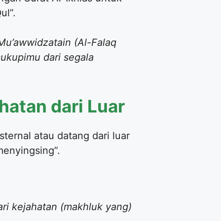
ul”.
-Mu’awwidzatain (Al-Falaq
cukupimu dari segala
hatan dari Luar
ternal atau datang dari luar
menyingsing”.
ari kejahatan (makhluk yang)