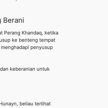
g Berani
aat Perang Khandaq, ketika
usup ke benteng tempat
ri menghadapi penyusup
 dan keberanian untuk
unayn, beliau terlihat