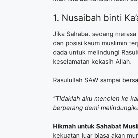
​1. Nusaibah binti K
​Jika Sahabat sedang merasa
dan posisi kaum muslimin te
dada untuk melindungi Rasul
keselamatan kekasih Allah.
​Rasulullah SAW sampai bers
“Tidaklah aku menoleh ke ka
berperang demi melindungiku
Hikmah untuk Sahabat Musl
kekuatan luar biasa akan mun