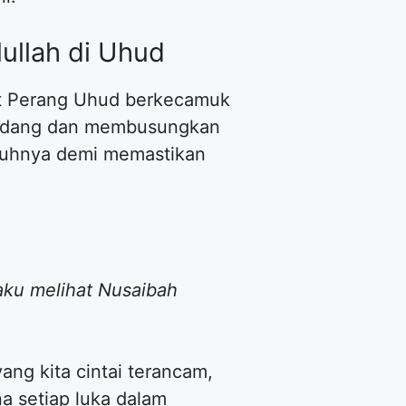
lullah di Uhud
aat Perang Uhud berkecamuk
t pedang dan membusungkan
ubuhnya demi memastikan
aku melihat Nusaibah
ng kita cintai terancam,
a setiap luka dalam