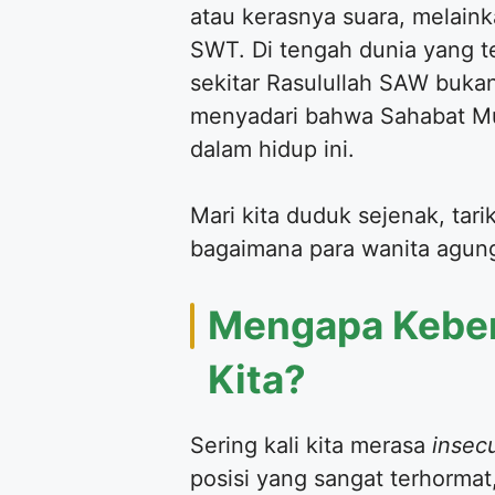
atau kerasnya suara, melain
SWT. Di tengah dunia yang t
sekitar Rasulullah SAW buk
menyadari bahwa Sahabat Mu
dalam hidup ini.
​Mari kita duduk sejenak, ta
bagaimana para wanita agun
​Mengapa Keber
Kita?
​Sering kali kita merasa
insec
posisi yang sangat terhormat,