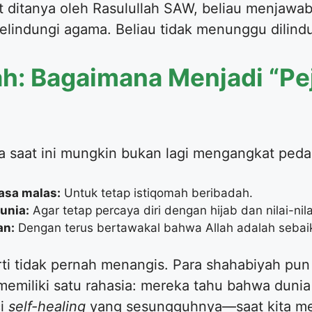
t ditanya oleh Rasulullah SAW, beliau menjawa
elindungi agama. Beliau tidak menunggu dilindu
ah: Bagaimana Menjadi “Pe
ta saat ini mungkin bukan lagi mengangkat ped
asa malas:
Untuk tetap istiqomah beribadah.
unia:
Agar tetap percaya diri dengan hijab dan nilai-nila
an:
Dengan terus bertawakal bahwa Allah adalah sebaik
rti tidak pernah menangis. Para shahabiyah pun
miliki satu rahasia: mereka tahu bahwa dunia 
ci
self-healing
yang sesungguhnya—saat kita me