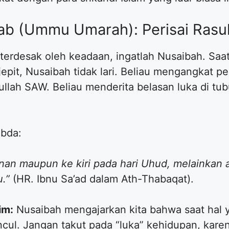
a’ab (Ummu Umarah): Perisai Rasu
 terdesak oleh keadaan, ingatlah Nusaibah. S
rjepit, Nusaibah tidak lari. Beliau mengangka
ullah SAW. Beliau menderita belasan luka di t
abda:
nan maupun ke kiri pada hari Uhud, melainkan 
.”
(HR. Ibnu Sa’ad dalam Ath-Thabaqat).
im:
Nusaibah mengajarkan kita bahwa saat hal ya
cul. Jangan takut pada “luka” kehidupan, karen