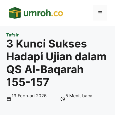
Langsung
ke
Menu
isi
Tafsir
3 Kunci Sukses
Hadapi Ujian dalam
QS Al-Baqarah
155-157
19 Februari 2026
5 Menit baca