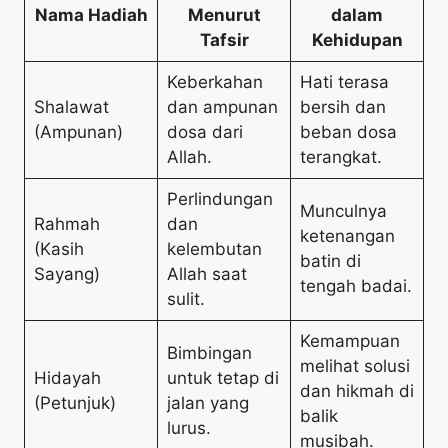
Nama Hadiah
Menurut
dalam
Tafsir
Kehidupan
Keberkahan
Hati terasa
Shalawat
dan ampunan
bersih dan
(Ampunan)
dosa dari
beban dosa
Allah.
terangkat.
Perlindungan
Munculnya
Rahmah
dan
ketenangan
(Kasih
kelembutan
batin di
Sayang)
Allah saat
tengah badai.
sulit.
Kemampuan
Bimbingan
melihat solusi
Hidayah
untuk tetap di
dan hikmah di
(Petunjuk)
jalan yang
balik
lurus.
musibah.