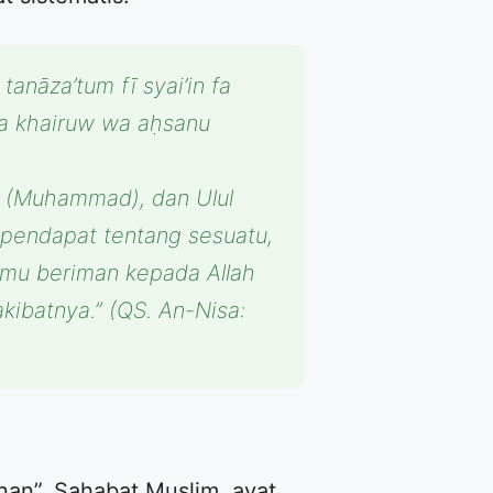
tanāza’tum fī syai’in fa
lika khairuw wa aḥsanu
ul (Muhammad), dan Ulul
pendapat tentang sesuatu,
kamu beriman kepada Allah
kibatnya.” (QS. An-Nisa:
nan”. Sahabat Muslim, ayat