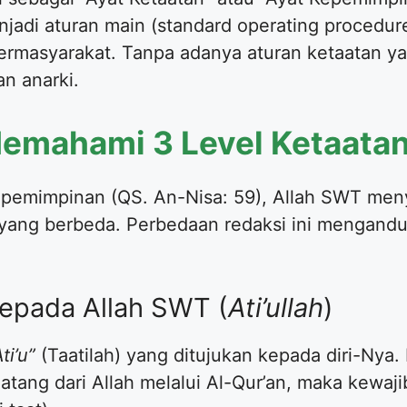
njadi aturan main (standard operating procedu
ermasyarakat. Tanpa adanya aturan ketaatan y
n anarki.
Memahami 3 Level Ketaata
epemimpinan (QS. An-Nisa: 59), Allah SWT meny
i yang berbeda. Perbedaan redaksi ini menga
kepada Allah SWT (
Ati’ullah
)
Ati’u”
(Taatilah) yang ditujukan kepada diri-Nya. 
atang dari Allah melalui Al-Qur’an, maka kewaji