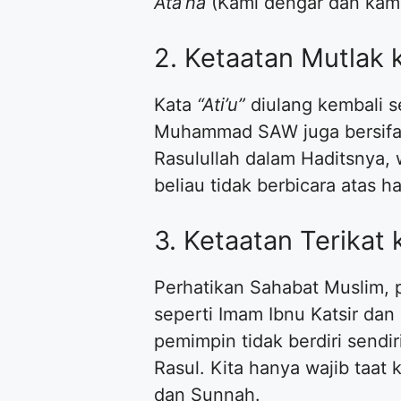
Ata’na
(Kami dengar dan kami 
2. Ketaatan Mutlak 
Kata
“Ati’u”
diulang kembali 
Muhammad SAW juga bersifat 
Rasulullah dalam Haditsnya, w
beliau tidak berbicara atas 
3. Ketaatan Terikat 
Perhatikan Sahabat Muslim, p
seperti Imam Ibnu Katsir da
pemimpin tidak berdiri sendi
Rasul. Kita hanya wajib taa
dan Sunnah.