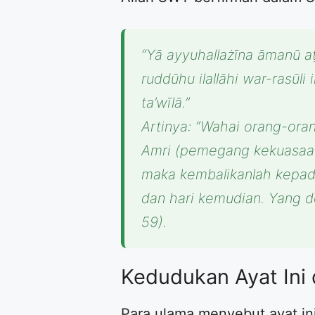
“Yā ayyuhallażīna āmanū aṭī’
ruddūhu ilallāhi war-rasūli
ta’wīlā.”
Artinya: “Wahai orang-oran
Amri (pemegang kekuasaan
maka kembalikanlah kepada
dan hari kemudian. Yang de
59).
Kedudukan Ayat Ini
Para ulama menyebut ayat ini