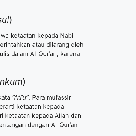
sul
)
hwa ketaatan kepada Nabi
rintahkan atau dilarang oleh
tulis dalam Al-Qur’an, karena
Minkum
)
 kata
“Ati’u”
. Para mufassir
erarti ketaatan kepada
ri ketaatan kepada Allah dan
tentangan dengan Al-Qur’an