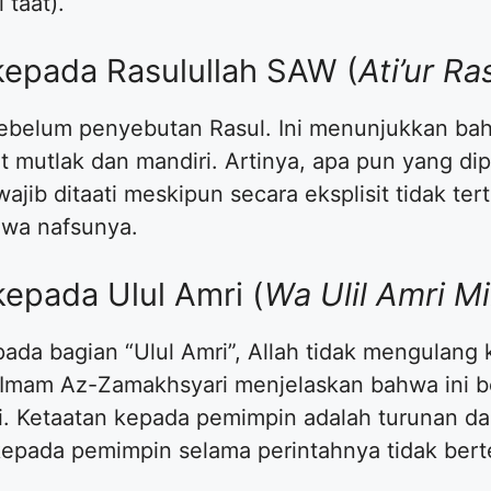
taat).
kepada Rasulullah SAW (
Ati’ur Ra
sebelum penyebutan Rasul. Ini menunjukkan ba
mutlak dan mandiri. Artinya, apa pun yang dipe
ajib ditaati meskipun secara eksplisit tidak ter
hawa nafsunya.
kepada Ulul Amri (
Wa Ulil Amri 
ada bagian “Ulul Amri”, Allah tidak mengulang
n Imam Az-Zamakhsyari menjelaskan bahwa ini b
ri. Ketaatan kepada pemimpin adalah turunan da
t kepada pemimpin selama perintahnya tidak ber