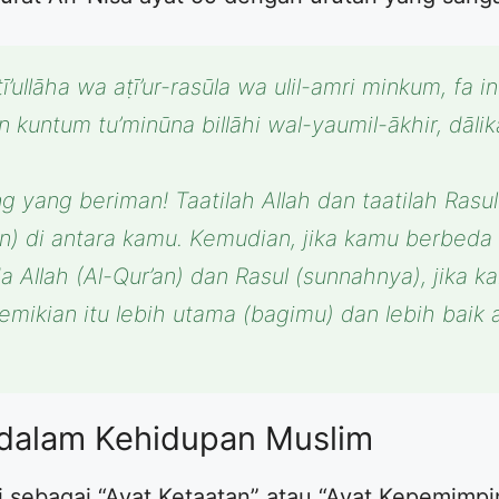
ullāha wa aṭī’ur-rasūla wa ulil-amri minkum, fa in 
 in kuntum tu’minūna billāhi wal-yaumil-ākhir, dā
g yang beriman! Taatilah Allah dan taatilah Ras
) di antara kamu. Kemudian, jika kamu berbeda 
 Allah (Al-Qur’an) dan Rasul (sunnahnya), jika 
mikian itu lebih utama (bagimu) dan lebih baik a
 dalam Kehidupan Muslim
 sebagai “Ayat Ketaatan” atau “Ayat Kepemimpi