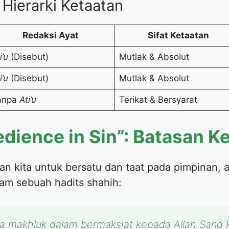
Hierarki Ketaatan
Redaksi Ayat
Sifat Ketaatan
i’u
(Disebut)
Mutlak & Absolut
i’u
(Disebut)
Mutlak & Absolut
anpa
Ati’u
Terikat & Bersyarat
edience in Sin”: Batasan K
n kita untuk bersatu dan taat pada pimpinan, a
am sebuah hadits shahih:
a makhluk dalam bermaksiat kepada Allah Sang P