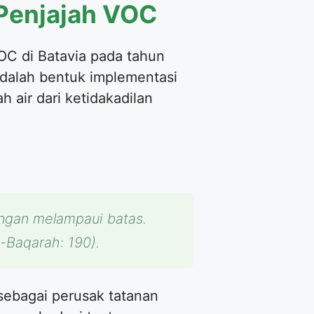
 Penjajah VOC
C di Batavia pada tahun
adalah bentuk implementasi
 air dari ketidakadilan
angan melampaui batas.
-Baqarah: 190).
ebagai perusak tatanan