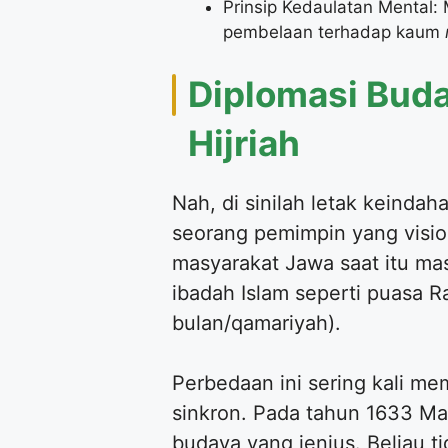
Prinsip Kedaulatan Mental:
pembelaan terhadap kaum
Diplomasi Bud
Hijriah
Nah, di sinilah letak keinda
seorang pemimpin yang vision
masyarakat Jawa saat itu ma
ibadah Islam seperti puasa R
bulan/qamariyah).
Perbedaan ini sering kali me
sinkron. Pada tahun 1633 M
budaya yang jenius. Beliau 