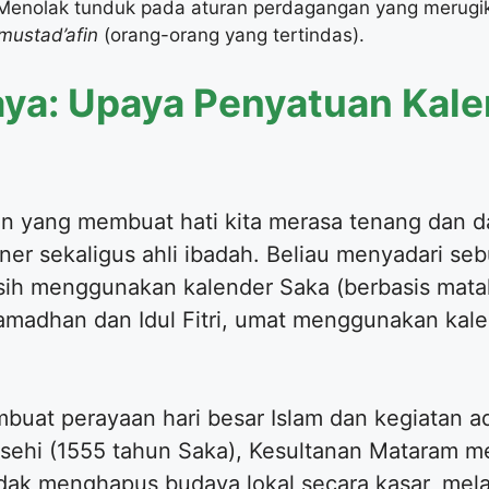
 Menolak tunduk pada aturan perdagangan yang merugik
mustad’afin
(orang-orang yang tertindas).
aya: Upaya Penyatuan Kal
han yang membuat hati kita merasa tenang dan 
er sekaligus ahli ibadah. Beliau menyadari se
sih menggunakan kalender Saka (berbasis mata
amadhan dan Idul Fitri, umat menggunakan kalen
mbuat perayaan hari besar Islam dan kegiatan a
asehi (1555 tahun Saka), Kesultanan Mataram 
tidak menghapus budaya lokal secara kasar, me