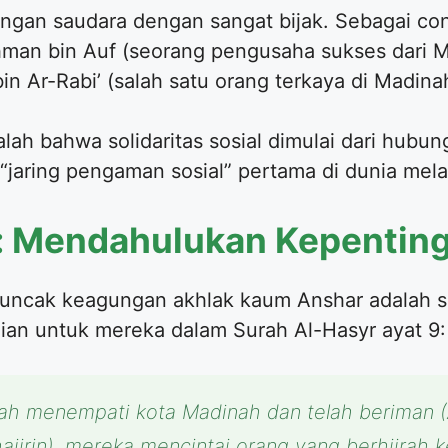
ngan saudara dengan sangat bijak. Sebagai con
an bin Auf (seorang pengusaha sukses dari M
in Ar-Rabi’ (salah satu orang terkaya di Madina
adalah bahwa solidaritas sosial dimulai dari hubu
ring pengaman sosial” pertama di dunia melalui
r: Mendahulukan Kepentin
puncak keagungan akhlak kaum Anshar adalah s
an untuk mereka dalam Surah Al-Hasyr ayat 9:
lah menempati kota Madinah dan telah beriman 
jirin), mereka mencintai orang yang berhijrah