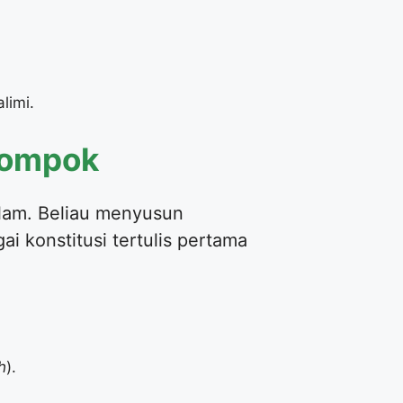
limi.
elompok
slam. Beliau menyusun
ai konstitusi tertulis pertama
h
).