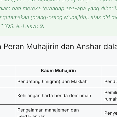
dalam hati mereka terhadap apa-apa yang diber
gutamakan (orang-orang Muhajirin), atas diri me
”
(QS. Al-Hasyr: 9)
n Peran Muhajirin dan Anshar d
Kaum Muhajirin
Pendatang (Imigran) dari Makkah
Pendu
Pemil
Kehilangan harta benda demi iman
ruma
Pengalaman manajemen dan
Penye
perdagangan