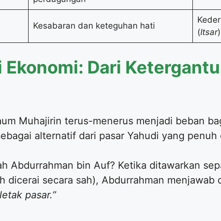
Kede
Kesabaran dan keteguhan hati
(
Itsar
)
i Ekonomi: Dari Ketergant
kaum Muhajirin terus-menerus menjadi beban ba
agai alternatif dari pasar Yahudi yang penuh d
ah Abdurrahman bin Auf? Ketika ditawarkan sepa
telah dicerai secara sah), Abdurrahman menjawab 
etak pasar.”