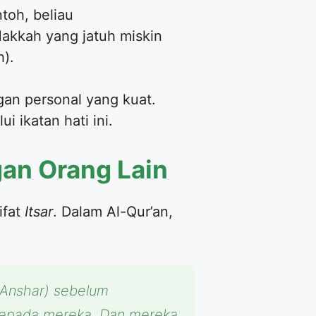
toh, beliau
akkah yang jatuh miskin
h).
ngan personal yang kuat.
 ikatan hati ini.
gan Orang Lain
ifat
Itsar
. Dalam Al-Qur’an,
(Anshar) sebelum
 kepada mereka. Dan mereka