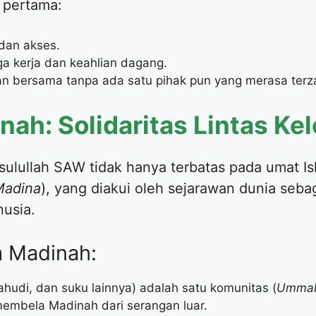
 pertama:
dan akses.
a kerja dan keahlian dagang.
n bersama tanpa ada satu pihak pun yang merasa terza
nah: Solidaritas Lintas K
asulullah SAW tidak hanya terbatas pada umat I
Madina
), yang diakui oleh sejarawan dunia sebag
usia.
m Madinah:
ahudi, dan suku lainnya) adalah satu komunitas (
Umma
embela Madinah dari serangan luar.