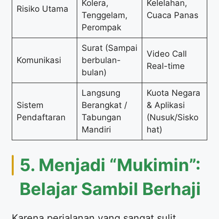
Kolera,
Kelelahan,
Risiko Utama
Tenggelam,
Cuaca Panas
Perompak
Surat (Sampai
Video Call
Komunikasi
berbulan-
Real-time
bulan)
Langsung
Kuota Negara
Sistem
Berangkat /
& Aplikasi
Pendaftaran
Tabungan
(Nusuk/Sisko
Mandiri
hat)
5. Menjadi “Mukimin”:
Belajar Sambil Berhaji
Karena perjalanan yang sangat sulit,