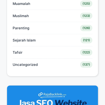
Muamalah
(125)
Muslimah
(123)
Parenting
(126)
Sejarah Islam
(121)
Tafsir
(122)
Uncategorized
(137)