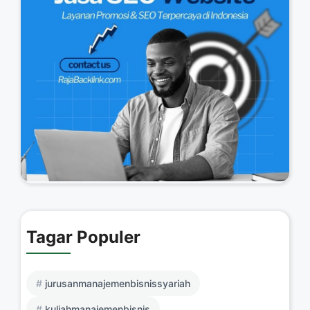
Tagar Populer
jurusanmanajemenbisnissyariah
kuliahmanajemenbisnis