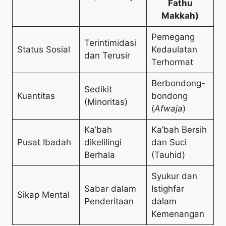
Fathu
Makkah)
Pemegang
Terintimidasi
Status Sosial
Kedaulatan
dan Terusir
Terhormat
Berbondong-
Sedikit
Kuantitas
bondong
(Minoritas)
(
Afwaja
)
Ka’bah
Ka’bah Bersih
Pusat Ibadah
dikelilingi
dan Suci
Berhala
(Tauhid)
Syukur dan
Sabar dalam
Istighfar
Sikap Mental
Penderitaan
dalam
Kemenangan