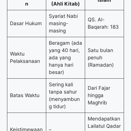
Islam
n
(Ahli Kitab)
Syariat Nabi
QS. Al-
Dasar Hukum
masing-
Baqarah: 183
masing
Beragam (ada
yang 40 hari,
Satu bulan
Waktu
ada yang
penuh
Pelaksanaan
hanya hari
(Ramadan)
besar)
Sering kali
Dari Fajar
tanpa sahur
Batas Waktu
hingga
(menyambun
Maghrib
g tidur)
Mendapatkan
Lailatul Qadar
Keistimewaan
–