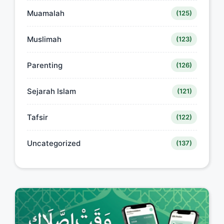
Muamalah
(125)
Muslimah
(123)
Parenting
(126)
Sejarah Islam
(121)
Tafsir
(122)
Uncategorized
(137)