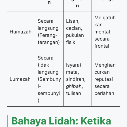
n
n
Menjatuh
Secara
Lisan,
kan
langsung
cacian,
Humazah
mental
(Terang-
pukulan
secara
terangan)
fisik
frontal
Secara
tidak
Isyarat
Menghan
langsung
mata,
curkan
Lumazah
(Sembuny
sindiran,
reputasi
i-
ghibah
,
secara
sembunyi
tulisan
perlahan
)
Bahaya Lidah: Ketika