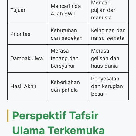
Mencari
Mencari rida
Tujuan
pujian dari
Allah SWT
manusia
Kebutuhan
Keinginan dan
Prioritas
dan sedekah
nafsu semata
Merasa
Merasa
Dampak Jiwa
tenang dan
gelisah dan
bersyukur
haus dunia
Penyesalan
Keberkahan
Hasil Akhir
dan kerugian
dan pahala
besar
Perspektif Tafsir
Ulama Terkemuka