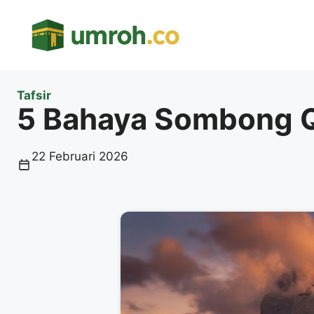
Langsung
ke
isi
Tafsir
5 Bahaya Sombong QS
22 Februari 2026