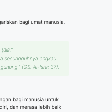
 gariskan bagi umat manusia.
ṭūlā.”
ena sesungguhnya engkau
nung.” (QS. Al-Isra: 37).
angan bagi manusia untuk
iri, dan merasa lebih baik