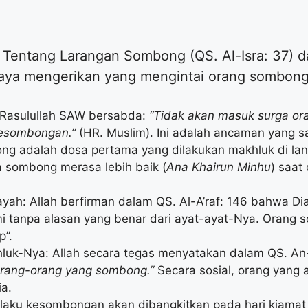
 Tentang Larangan Sombong (QS. Al-Isra: 37) da
ahaya mengerikan yang mengintai orang sombong
: Rasulullah SAW bersabda:
“Tidak akan masuk surga or
 kesombongan.”
(HR. Muslim). Ini adalah ancaman yang sa
ng adalah dosa pertama yang dilakukan makhluk di langi
na sombong merasa lebih baik (
Ana Khairun Minhu
) saat
dayah: Allah berfirman dalam QS. Al-A’raf: 146 bahwa 
 tanpa alasan yang benar dari ayat-ayat-Nya. Orang 
p”.
khluk-Nya: Allah secara tegas menyatakan dalam QS. A
 orang-orang yang sombong.”
Secara sosial, orang yang 
a.
elaku kesombongan akan dibangkitkan pada hari kiamat