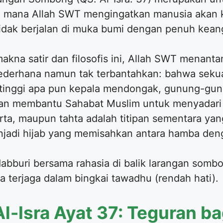
i mana Allah SWT mengingatkan manusia akan k
tidak berjalan di muka bumi dengan penuh kea
makna satir dan filosofis ini, Allah SWT mena
sederhana namun tak terbantahkan: bahwa seku
etinggi apa pun kepala mendongak, gunung-gun
kan membantu Sahabat Muslim untuk menyadari 
 harta, maupun tahta adalah titipan sementara y
enjadi hijab yang memisahkan antara hamba den
dabburi bersama rahasia di balik larangan sombo
asa terjaga dalam bingkai tawadhu (rendah hati).
l-Isra Ayat 37: Teguran ba