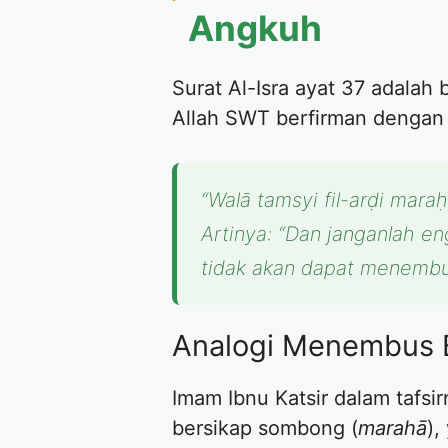
Angkuh
Surat Al-Isra ayat 37 adalah
Allah SWT berfirman dengan 
“Walā tamsyi fil-arḍi maraḥā
Artinya: “Dan janganlah e
tidak akan dapat menembus
Analogi Menembus 
Imam Ibnu Katsir dalam tafs
bersikap sombong (
marahā
),