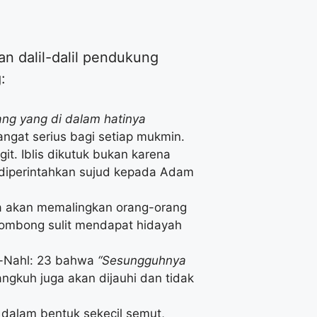
n dalil-dalil pendukung
:
ang yang di dalam hatinya
ngat serius bagi setiap mukmin.
t. Iblis dikutuk bukan karena
 diperintahkan sujud kepada Adam
Dia akan memalingkan orang-orang
sombong sulit mendapat hidayah
n-Nahl: 23 bahwa
“Sesungguhnya
angkuh juga akan dijauhi dan tidak
 dalam bentuk sekecil semut,