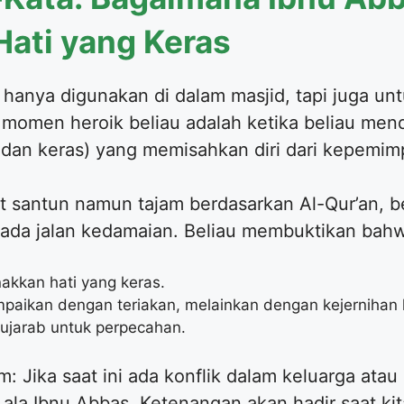
ati yang Keras
hanya digunakan di dalam masjid, tapi juga un
u momen heroik beliau adalah ketika beliau me
an keras) yang memisahkan diri dari kepemimpi
santun namun tajam berdasarkan Al-Qur’an, be
pada jalan kedamaian. Beliau membuktikan bah
akkan hati yang keras.
mpaikan dengan teriakan, melainkan dengan kejernihan l
mujarab untuk perpecahan.
m: Jika saat ini ada konflik dalam keluarga ata
la Ibnu Abbas. Ketenangan akan hadir saat kita