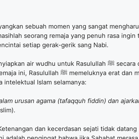
bayangkan sebuah momen yang sangat mengharu
masihlah seorang remaja yang penuh rasa ingin 
angat mencintai setiap gerak-gerik sang Nabi.
udhu untuk Rasulullah ﷺ secara diam-diam karena rasa
eluknya erat dan mendoakan sebuah kalimat
 intelektual Islam selamanya:
alam urusan agama (tafaqquh fiddin) dan ajarka
lim).
 Ketenangan dan kecerdasan sejati tidak datang 
ini adalah pengingat bahwa jika Sahabat merasa