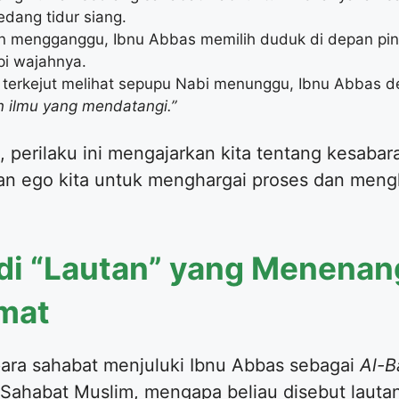
dang tidur siang.
an mengganggu, Ibnu Abbas memilih duduk di depan pi
i wajahnya.
n terkejut melihat sepupu Nabi menunggu, Ibnu Abbas 
n ilmu yang mendatangi.”
, perilaku ini mengajarkan kita tentang kesaba
n ego kita untuk menghargai proses dan men
adi “Lautan” yang Menena
mat
ara sahabat menjuluki Ibnu Abbas sebagai
Al-B
 Sahabat Muslim, mengapa beliau disebut lautan