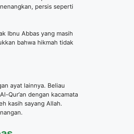
enenangkan, persis seperti
jak Ibnu Abbas yang masih
ukkan bahwa hikmah tidak
n ayat lainnya. Beliau
a Al-Qur’an dengan kacamata
eh kasih sayang Allah.
enangan.
bas