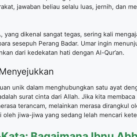
akat, jawaban beliau selalu luas, jernih, dan m
, yang dikenal sangat tegas, sering kali menga
ara sesepuh Perang Badar. Umar ingin menunj
inkan dari kedekatan hati dengan Al-Qur’an.
g Menyejukkan
uan unik dalam menghubungkan satu ayat denga
alah surat cinta dari Allah. Jika kita membac
merasa terancam, melainkan merasa dirangkul ol
i oleh jiwa-jiwa yang sedang lelah mencari ket
-Kata: Bagaimana Ibnu Ab