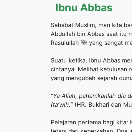
Ibnu Abbas
Sahabat Muslim, mari kita 
Abdullah bin Abbas saat itu 
Rasulullah ﷺ yang s
Suatu ketika, Ibnu Abbas menyiapkan air w
cintanya. Melihat ketulusan remaja ini, Rasulullah ﷺ mem
yang mengubah sejarah dunia
“Ya Allah, pahamkanlah dia d
(ta’wil).”
(HR. Bukhari dan Mus
Pelajaran pertama bagi kita:
tetapi dari keberkahan. Doa 