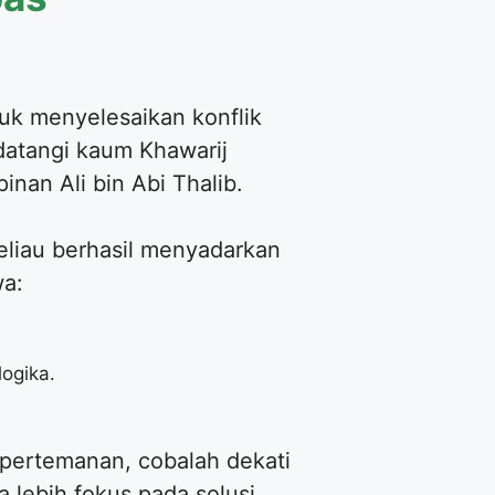
tuk menyelesaikan konflik
ndatangi kaum Khawarij
nan Ali bin Abi Thalib.
liau berhasil menyadarkan
wa:
ogika.
u pertemanan, cobalah dekati
 lebih fokus pada solusi