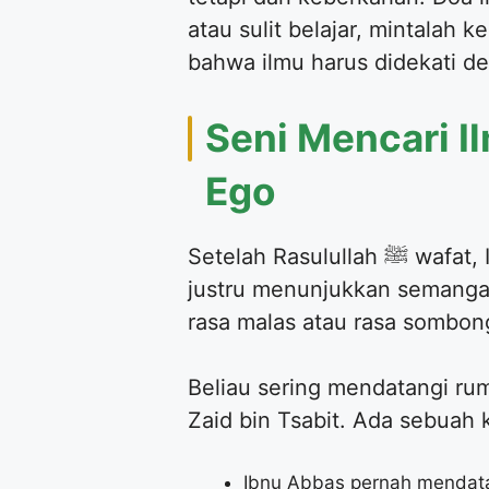
atau sulit belajar, mintalah
bahwa ilmu harus didekati de
Seni Mencari 
Ego
Setelah Rasulullah ﷺ wafat, Ibnu Abbas tidak lantas merasa cukup karena sudah didoakan Nabi. Beliau
justru menunjukkan semangat 
rasa malas atau rasa sombong
Beliau sering mendatangi rum
Zaid bin Tsabit. Ada sebuah 
Ibnu Abbas pernah mendata