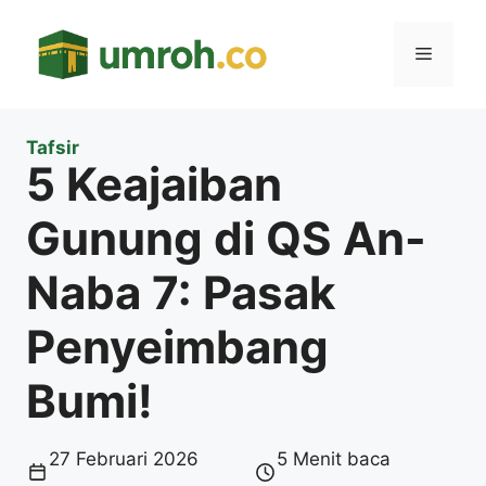
Langsung
ke
Menu
isi
Tafsir
5 Keajaiban
Gunung di QS An-
Naba 7: Pasak
Penyeimbang
Bumi!
27 Februari 2026
5 Menit baca