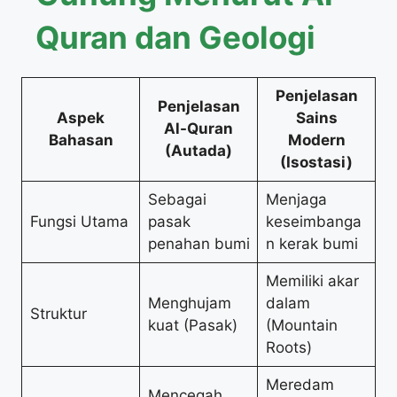
Quran dan Geologi
Penjelasan
Penjelasan
Aspek
Sains
Al-Quran
Bahasan
Modern
(Autada)
(Isostasi)
Sebagai
Menjaga
Fungsi Utama
pasak
keseimbanga
penahan bumi
n kerak bumi
Memiliki akar
Menghujam
dalam
Struktur
kuat (Pasak)
(Mountain
Roots)
Meredam
Mencegah