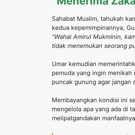
Menerima Zaka
Sahabat Muslim, tahukah kamu
kedua kepemimpinannya, Gube
“Wahai Amirul Mukminin, kami
tidak menemukan seorang pu
Umar kemudian memerintahka
pemuda yang ingin menikah 
puncak gunung agar jangan s
Membayangkan kondisi ini seo
mengelola apa yang ada di ta
melipatgandakan manfaatnya