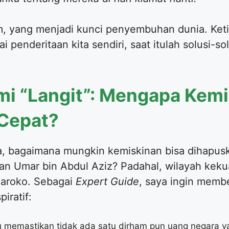
im, yang menjadi kunci penyembuhan dunia. Keti
 penderitaan kita sendiri, saat itulah solusi-sol
mi “Langit”: Mengapa Kemi
 Cepat?
a, bagaimana mungkin kemiskinan bisa dihapus
nan Umar bin Abdul Aziz? Padahal, wilayah ke
Maroko. Sebagai
Expert Guide
, saya ingin memb
iratif:
liau memastikan tidak ada satu dirham pun uang negara 