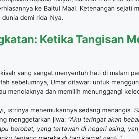
hiasannya ke Baitul Maal. Ketenangan sejati mu
 dunia demi rida-Nya.
katan: Ketika Tangisan M
kisah yang sangat menyentuh hati di malam per
lifah sebelumnya, Umar ditawari untuk menggu
u menolaknya dan memilih menunggangi keledai
yi, istrinya menemukannya sedang menangis. S
ng menggetarkan jiwa:
“Aku teringat akan beba
mpu berobat, yang tertawan di negeri asing, ya
ku tentang mereka di hari kiamat nanti.”