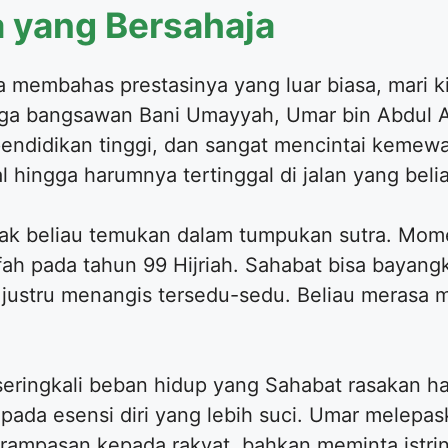
 yang Bersahaja
 membahas prestasinya yang luar biasa, mari k
arga bangsawan Bani Umayyah, Umar bin Abdul A
pendidikan tinggi, dan sangat mencintai kemewa
hingga harumnya tertinggal di jalan yang belia
k beliau temukan dalam tumpukan sutra. Momen t
fah pada tahun 99 Hijriah. Sahabat bisa bayangk
justru menangis tersedu-sedu. Beliau merasa 
seringkali beban hidup yang Sahabat rasakan har
da esensi diri yang lebih suci. Umar melepask
ampasan kepada rakyat, bahkan meminta istriny