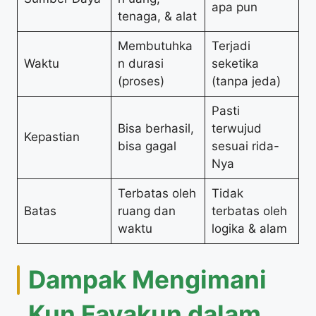
apa pun
tenaga, & alat
Membutuhka
Terjadi
Waktu
n durasi
seketika
(proses)
(tanpa jeda)
Pasti
Bisa berhasil,
terwujud
Kepastian
bisa gagal
sesuai rida-
Nya
Terbatas oleh
Tidak
Batas
ruang dan
terbatas oleh
waktu
logika & alam
Dampak Mengimani
Kun Fayakun dalam