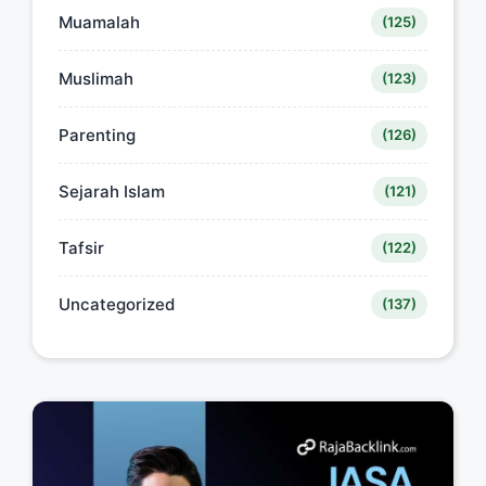
Muamalah
(125)
Muslimah
(123)
Parenting
(126)
Sejarah Islam
(121)
Tafsir
(122)
Uncategorized
(137)