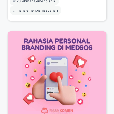
kuliahmanajemenbisnis
manajemenbisnissyariah