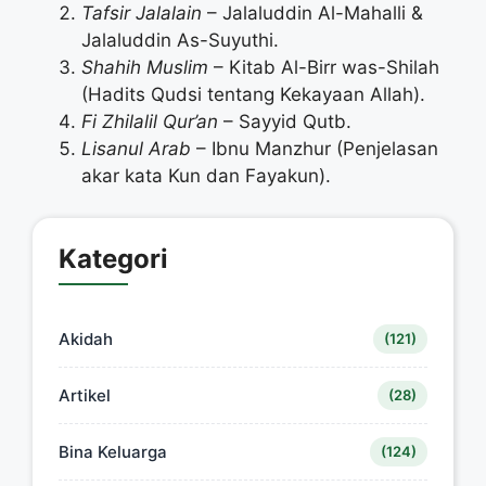
Tafsir Jalalain
– Jalaluddin Al-Mahalli &
Jalaluddin As-Suyuthi.
Shahih Muslim
– Kitab Al-Birr was-Shilah
(Hadits Qudsi tentang Kekayaan Allah).
Fi Zhilalil Qur’an
– Sayyid Qutb.
Lisanul Arab
– Ibnu Manzhur (Penjelasan
akar kata Kun dan Fayakun).
Kategori
Akidah
(121)
Artikel
(28)
Bina Keluarga
(124)