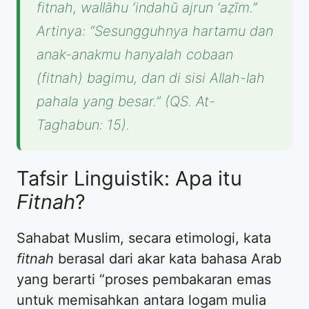
fitnah, wallāhu ‘indahū ajrun ‘aẓīm.”
Artinya: “Sesungguhnya hartamu dan
anak-anakmu hanyalah cobaan
(fitnah) bagimu, dan di sisi Allah-lah
pahala yang besar.” (QS. At-
Taghabun: 15).
Tafsir Linguistik: Apa itu
Fitnah
?
Sahabat Muslim, secara etimologi, kata
fitnah
berasal dari akar kata bahasa Arab
yang berarti “proses pembakaran emas
untuk memisahkan antara logam mulia