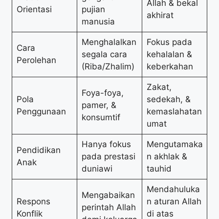
Allah & bekal
Orientasi
pujian
akhirat
manusia
Menghalalkan
Fokus pada
Cara
segala cara
kehalalan &
Perolehan
(Riba/Zhalim)
keberkahan
Zakat,
Foya-foya,
Pola
sedekah, &
pamer, &
Penggunaan
kemaslahatan
konsumtif
umat
Hanya fokus
Mengutamaka
Pendidikan
pada prestasi
n akhlak &
Anak
duniawi
tauhid
Mendahuluka
Mengabaikan
Respons
n aturan Allah
perintah Allah
Konflik
di atas