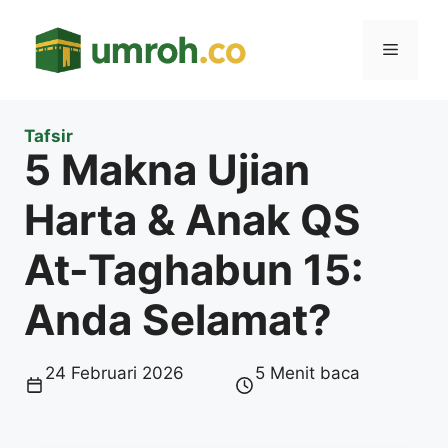
Langsung
ke
Menu
isi
Tafsir
5 Makna Ujian
Harta & Anak QS
At-Taghabun 15:
Anda Selamat?
24 Februari 2026
5 Menit baca