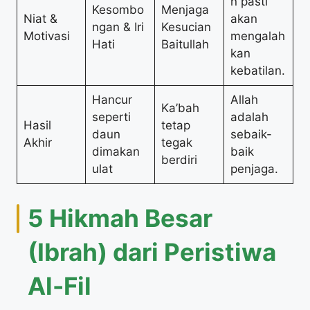
n pasti
Kesombo
Menjaga
Niat &
akan
ngan & Iri
Kesucian
Motivasi
mengalah
Hati
Baitullah
kan
kebatilan.
Hancur
Allah
Ka’bah
seperti
adalah
Hasil
tetap
daun
sebaik-
Akhir
tegak
dimakan
baik
berdiri
ulat
penjaga.
5 Hikmah Besar
(Ibrah) dari Peristiwa
Al-Fil