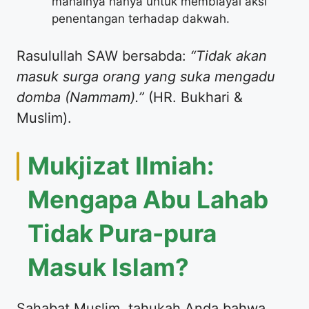
mahalnya hanya untuk membiayai aksi
penentangan terhadap dakwah.
Rasulullah SAW bersabda:
“Tidak akan
masuk surga orang yang suka mengadu
domba (Nammam).”
(HR. Bukhari &
Muslim).
Mukjizat Ilmiah:
Mengapa Abu Lahab
Tidak Pura-pura
Masuk Islam?
Sahabat Muslim, tahukah Anda bahwa