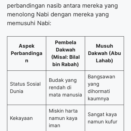
perbandingan nasib antara mereka yang
menolong Nabi dengan mereka yang
memusuhi Nabi:
Pembela
Aspek
Musuh
Dakwah
Perbandinga
Dakwah (Abu
(Misal: Bilal
n
Lahab)
bin Rabah)
Bangsawan
Budak yang
Status Sosial
yang
rendah di
Dunia
dihormati
mata manusia
kaumnya
Miskin harta
Sangat kaya
Kekayaan
namun kaya
namun kufur
iman