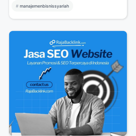
manajemenbisnissyariah