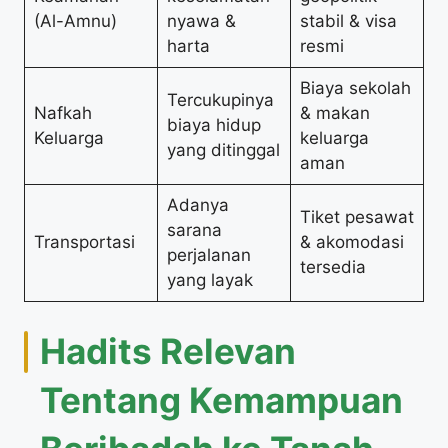
(Al-Amnu)
nyawa &
stabil & visa
harta
resmi
Biaya sekolah
Tercukupinya
Nafkah
& makan
biaya hidup
Keluarga
keluarga
yang ditinggal
aman
Adanya
Tiket pesawat
sarana
Transportasi
& akomodasi
perjalanan
tersedia
yang layak
Hadits Relevan
Tentang Kemampuan