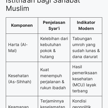
Istitha’ah bagi Sahabat
Muslim
Penjelasan
Indikator
Komponen
Syar’i
Modern
Kelebihan dari
Tabungan
Harta (Al-
kebutuhan
umroh yang
Mal)
pokok &
sudah lunas &
hutang
dana darurat
Hasil
Kuat
pemeriksaan
Kesehatan
menempuh
kesehatan
(As-Sihhah)
perjalanan &
(MCU) layak
rukun ibadah
terbang
Terjaminnya
Kondisi
Keamanan
keselamatan
geopolitik