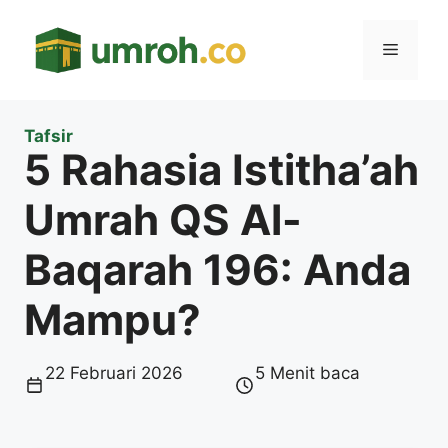
Langsung
ke
Menu
isi
Tafsir
5 Rahasia Istitha’ah
Umrah QS Al-
Baqarah 196: Anda
Mampu?
22 Februari 2026
5 Menit baca