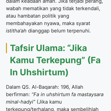
dalam keadaan aman. Jika terjadi perang,
wabah mematikan yang tidak terkendali,
atau hambatan politik yang
membahayakan nyawa, maka syarat
istitha’ah
dianggap belum terpenuhi.
Tafsir Ulama: “Jika
Kamu Terkepung” (Fa
In Uhshirtum)
Dalam QS. Al-Baqarah: 196, Allah
berfirman:
“Fa in uhshirtum fa mastaysara
minal-hadyi”
(Jika kamu
terkepung/terhalang, maka sembelihlah