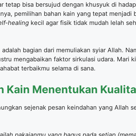
r tetap bisa bersujud dengan khusyuk di hadap
ya, pemilihan bahan kain yang tepat menjadi b
elf-healing
kecil agar fisik tidak mudah lelah s
 adalah bagian dari memuliakan syiar Allah. N
justru mengabaikan faktor sirkulasi udara. Mari
ahabat terbaikmu selama di sana.
n Kain Menentukan Kualit
enungkan sejenak pesan keindahan yang Allah se
ailah pakaianmu yang bagus pada setiap (mema