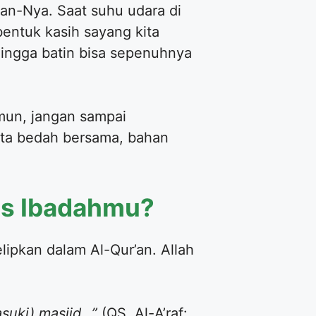
an-Nya. Saat suhu udara di
entuk kasih sayang kita
ehingga batin bisa sepenuhnya
amun, jangan sampai
 kita bedah bersama, bahan
as Ibadahmu?
lipkan dalam Al-Qur’an. Allah
suki) masjid…”
(QS. Al-A’raf: