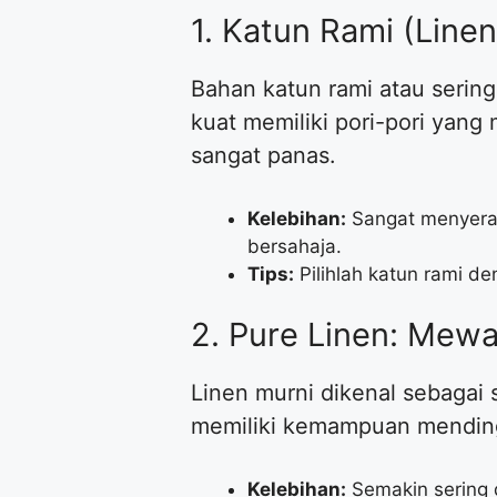
​1. Katun Rami (Lin
​Bahan katun rami atau serin
kuat memiliki pori-pori yan
sangat panas.
Kelebihan:
Sangat menyerap 
bersahaja.
Tips:
Pilihlah katun rami d
​2. Pure Linen: Me
​Linen murni dikenal sebagai 
memiliki kemampuan mendingi
Kelebihan:
Semakin sering d