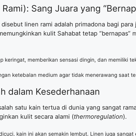
en Rami): Sang Juara yang “Berna
g disebut linen rami adalah primadona bagi para
g memungkinkan kulit Sahabat tetap “bernapas”
keringat, memberikan sensasi dingin, dan memiliki tek
engan ketebalan medium agar tidak menerawang saat te
wah dalam Kesederhanaan
salah satu kain tertua di dunia yang sangat rama
nkan kulit secara alami (
thermoregulation
).
icuci, kain ini akan semakin lembut. Linen juga sangat 