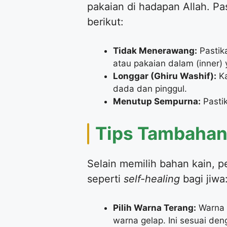
pakaian di hadapan Allah. Pa
berikut:
Tidak Menerawang:
Pastika
atau pakaian dalam (inner) 
Longgar (Ghiru Washif):
Ka
dada dan pinggul.
Menutup Sempurna:
Pasti
​Tips Tambaha
​Selain memilih bahan kain, p
seperti
self-healing
bagi jiwa
Pilih Warna Terang:
Warna p
warna gelap. Ini sesuai de