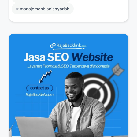
manajemenbisnissyariah