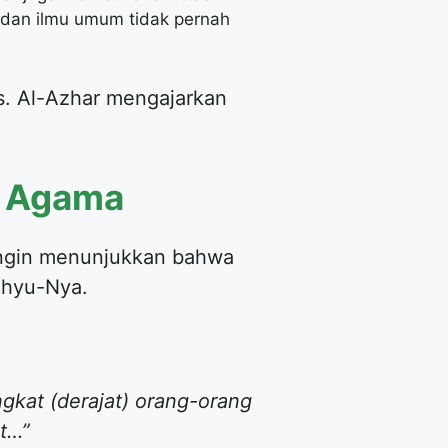
 dan ilmu umum tidak pernah
s. Al-Azhar mengajarkan
l Agama
ingin menunjukkan bahwa
wahyu-Nya.
gkat (derajat) orang-orang
at…”