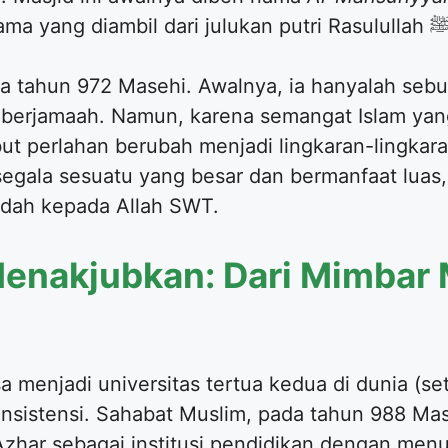
a tahun 972 Masehi. Awalnya, ia hanyalah sebu
 berjamaah. Namun, karena semangat Islam yang
t perlahan berubah menjadi lingkaran-lingkaran
segala sesuatu yang besar dan bermanfaat luas, 
adah kepada Allah SWT.
enakjubkan: Dari Mimbar 
 menjadi universitas tertua kedua di dunia (se
sistensi. Sahabat Muslim, pada tahun 988 Maseh
Azhar sebagai institusi pendidikan dengan men