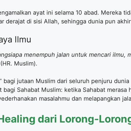
engamalkan ayat ini selama 10 abad. Mereka ti
r derajat di sisi Allah, sehingga dunia pun akh
aya Ilmu
angsiapa menempuh jalan untuk mencari ilmu,
(HR. Muslim).
n” bagi jutaan Muslim dari seluruh penjuru duni
at bagi Sahabat Muslim: ketika Sahabat merasa h
nyederhanakan masalahmu dan melapangkan jal
-Healing dari Lorong-Loron