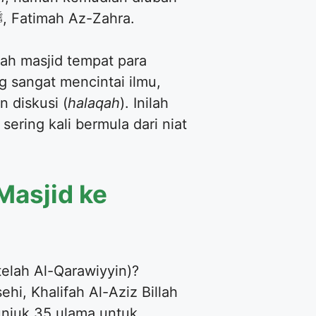
menjadi Al-Azhar—sebuah nama yang diambil dari julukan putri Rasulullah ﷺ, Fatimah Az-Zahra.
ah masjid tempat para
 sangat mencintai ilmu,
 diskusi (
halaqah
). Inilah
sering kali bermula dari niat
Masjid ke
telah Al-Qarawiyyin)?
i, Khalifah Al-Aziz Billah
unjuk 35 ulama untuk