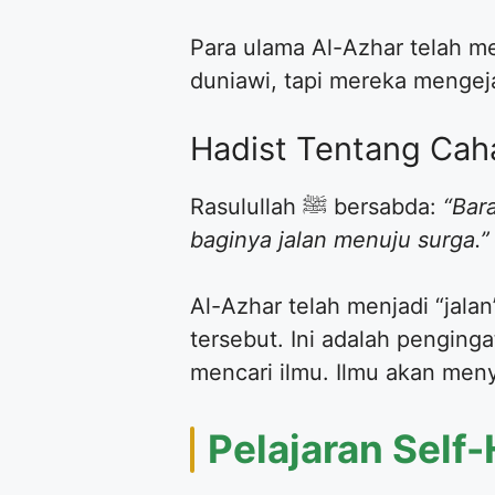
Para ulama Al-Azhar telah m
duniawi, tapi mereka mengeja
Hadist Tentang Cah
Rasulullah ﷺ bersabda:
“Bar
baginya jalan menuju surga.”
Al-Azhar telah menjadi “jala
tersebut. Ini adalah penging
mencari ilmu. Ilmu akan me
Pelajaran Self