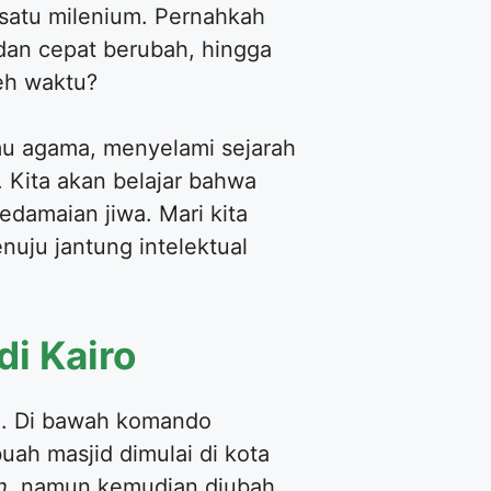
 satu milenium. Pernahkah
 dan cepat berubah, hingga
eh waktu?
lmu agama, menyelami sejarah
Kita akan belajar bahwa
damaian jiwa. Mari kita
enuju jantung intelektual
di Kairo
hi. Di bawah komando
buah masjid dimulai di kota
h
, namun kemudian diubah