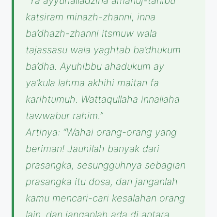
“Ya ayyuhalladzina amanuj-tanibu
katsiram minazh-zhanni, inna
ba’dhazh-zhanni itsmuw wala
tajassasu wala yaghtab ba’dhukum
ba’dha. Ayuhibbu ahadukum ay
ya’kula lahma akhihi maitan fa
karihtumuh. Wattaqullaha innallaha
tawwabur rahim.”
Artinya: “Wahai orang-orang yang
beriman! Jauhilah banyak dari
prasangka, sesungguhnya sebagian
prasangka itu dosa, dan janganlah
kamu mencari-cari kesalahan orang
lain, dan janganlah ada di antara