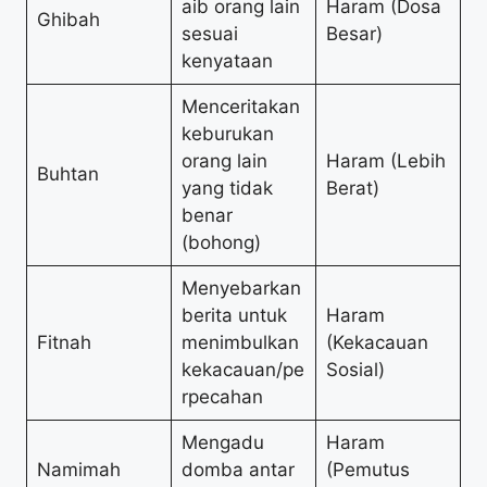
aib orang lain
Haram (Dosa
Ghibah
sesuai
Besar)
kenyataan
Menceritakan
keburukan
orang lain
Haram (Lebih
Buhtan
yang tidak
Berat)
benar
(bohong)
Menyebarkan
berita untuk
Haram
Fitnah
menimbulkan
(Kekacauan
kekacauan/pe
Sosial)
rpecahan
Mengadu
Haram
Namimah
domba antar
(Pemutus