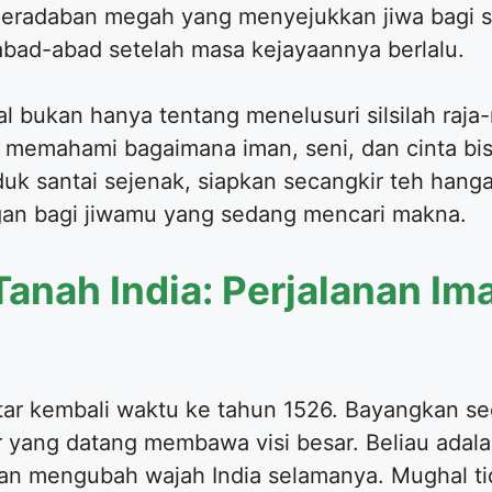
peradaban megah yang menyejukkan jiwa bagi s
ad-abad setelah masa kejayaannya berlalu.
 bukan hanya tentang menelusuri silsilah raja-
 memahami bagaimana iman, seni, dan cinta bi
uk santai sejenak, siapkan secangkir teh hangat
an bagi jiwamu yang sedang mencari makna.
i Tanah India: Perjalanan I
utar kembali waktu ke tahun 1526. Bayangkan s
yang datang membawa visi besar. Beliau adala
kan mengubah wajah India selamanya. Mughal ti