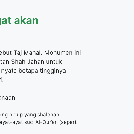
gat akan
but Taj Mahal. Monumen ini
ultan Shah Jahan untuk
 nyata betapa tingginya
i.
anaan.
ng hidup yang shalehah.
ayat-ayat suci Al-Qur’an (seperti