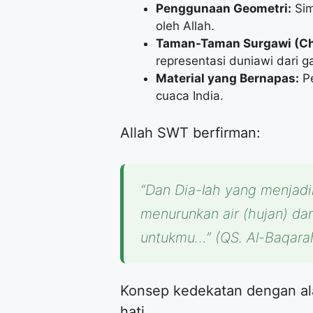
Penggunaan Geometri:
Sim
oleh Allah.
Taman-Taman Surgawi (Ch
representasi duniawi dari 
Material yang Bernapas:
Pe
cuaca India.
​Allah SWT berfirman:
“Dan Dia-lah yang menjadi
menurunkan air (hujan) dar
untukmu…”
(QS. Al-Baqarah
​Konsep kedekatan dengan a
hati.