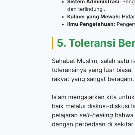
Sistem Administrasi:
Penga
dan terlindungi.
Kuliner yang Mewah:
Hidan
Ilmu Pengetahuan:
Pengemb
​5. Toleransi B
​Sahabat Muslim, salah satu
toleransinya yang luar bias
rakyat yang sangat beragam.
​Islam mengajarkan kita untu
baik melalui diskusi-diskusi 
pelajaran
self-healing
bahwa k
dengan perbedaan di sekitar k