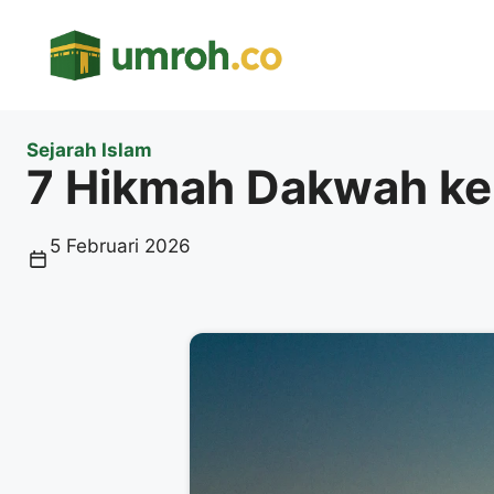
Langsung
ke
isi
Sejarah Islam
7 Hikmah Dakwah ke 
5 Februari 2026