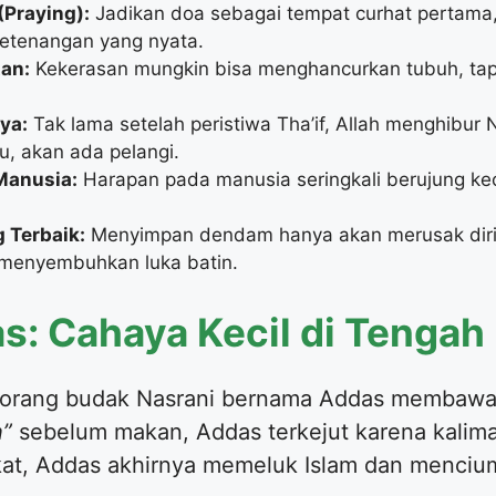
Praying):
Jadikan doa sebagai tempat curhat pertama
etenangan yang nyata.
an:
Kekerasan mungkin bisa menghancurkan tubuh, tap
ya:
Tak lama setelah peristiwa Tha’if, Allah menghibur N
u, akan ada pelangi.
Manusia:
Harapan pada manusia seringkali berujung k
 Terbaik:
Menyimpan dendam hanya akan merusak diri
 menyembuhkan luka batin.
as: Cahaya Kecil di Tenga
 seorang budak Nasrani bernama Addas membawa
h”
sebelum makan, Addas terkejut karena kalimat
gkat, Addas akhirnya memeluk Islam dan mencium