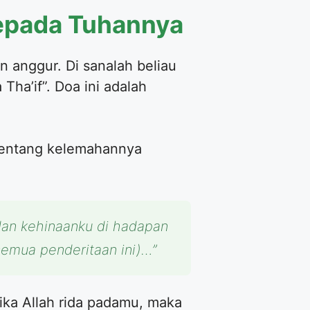
kepada Tuhannya
n anggur. Di sanalah beliau
ha’if”. Doa ini adalah
 tentang kelemahannya
dan kehinaanku di hadapan
semua penderitaan ini)…”
ika Allah rida padamu, maka