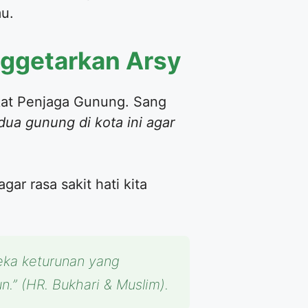
u.
nggetarkan Arsy
ikat Penjaga Gunung. Sang
ua gunung di kota ini agar
gar rasa sakit hati kita
reka keturunan yang
n.”
(HR. Bukhari & Muslim).