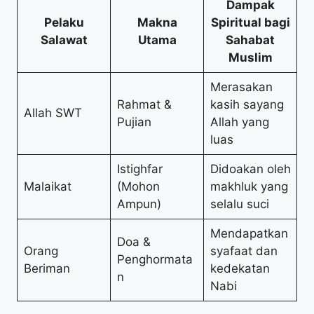
Dampak
Pelaku
Makna
Spiritual bagi
Salawat
Utama
Sahabat
Muslim
Merasakan
Rahmat &
kasih sayang
Allah SWT
Pujian
Allah yang
luas
Istighfar
Didoakan oleh
Malaikat
(Mohon
makhluk yang
Ampun)
selalu suci
Mendapatkan
Doa &
Orang
syafaat dan
Penghormata
Beriman
kedekatan
n
Nabi