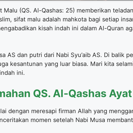
at Malu (QS. Al-Qashas: 25) memberikan teladan
lim, sifat malu adalah mahkota bagi setiap ins
engabadikan kisah indah ini dalam Al-Quran ag
a AS dan putri dari Nabi Syu’aib AS. Di balik p
uga kesantunan yang luar biasa. Mari kita selam
ndah ini.
mahan QS. Al-Qashas Ayat
ulai dengan meresapi firman Allah yang meng
menceritakan momen setelah Nabi Musa memban