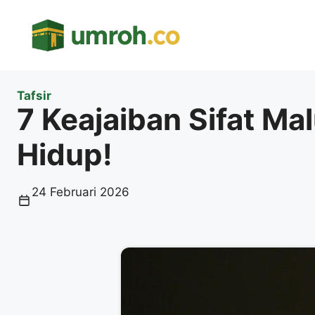
Langsung
ke
isi
Tafsir
7 Keajaiban Sifat M
Hidup!
24 Februari 2026