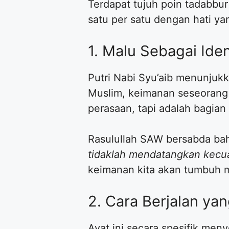
Terdapat tujuh poin tadabbur 
satu per satu dengan hati ya
1. Malu Sebagai Ide
Putri Nabi Syu’aib menunjuk
Muslim, keimanan seseorang 
perasaan, tapi adalah bagian 
Rasulullah SAW bersabda ba
tidaklah mendatangkan kecua
keimanan kita akan tumbuh m
2. Cara Berjalan y
Ayat ini secara spesifik men