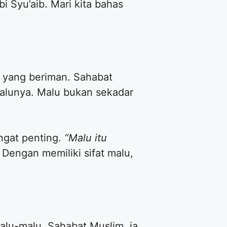
i Syu’aib. Mari kita bahas
a yang beriman. Sahabat
malunya. Malu bukan sekadar
ngat penting.
“Malu itu
 Dengan memiliki sifat malu,
malu-malu. Sahabat Muslim, ia