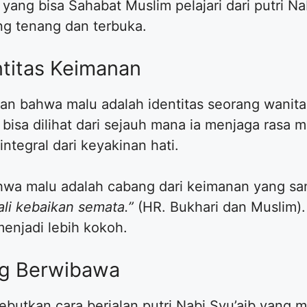
yang bisa Sahabat Muslim pelajari dari putri Nab
ng tenang dan terbuka.
ntitas Keimanan
kan bahwa malu adalah identitas seorang wanit
bisa dilihat dari sejauh mana ia menjaga rasa 
integral dari keyakinan hati.
hwa malu adalah cabang dari keimanan yang sa
li kebaikan semata.”
(HR. Bukhari dan Muslim).
enjadi lebih kokoh.
ang Berwibawa
yebutkan cara berjalan putri Nabi Syu’aib yang 