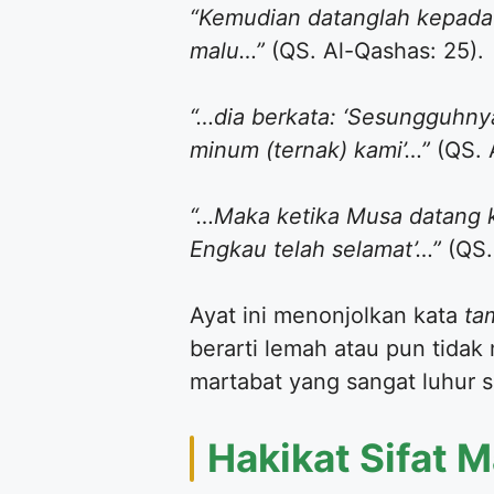
“Kemudian datanglah kepada 
malu…”
(QS. Al-Qashas: 25).
“…dia berkata: ‘Sesungguhn
minum (ternak) kami’…”
(QS. 
“…Maka ketika Musa datang k
Engkau telah selamat’…”
(QS.
Ayat ini menonjolkan kata
tam
berarti lemah atau pun tidak 
martabat yang sangat luhur s
Hakikat Sifat 