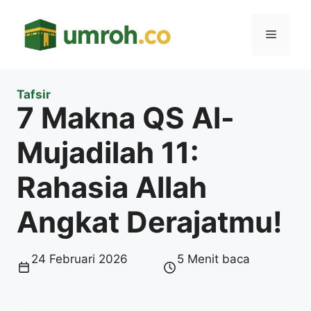
Langsung
ke
Menu
isi
Tafsir
7 Makna QS Al-
Mujadilah 11:
Rahasia Allah
Angkat Derajatmu!
24 Februari 2026
5 Menit baca