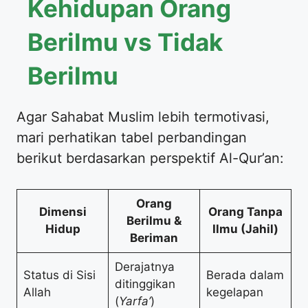
Kehidupan Orang
Berilmu vs Tidak
Berilmu
Agar Sahabat Muslim lebih termotivasi,
mari perhatikan tabel perbandingan
berikut berdasarkan perspektif Al-Qur’an:
Orang
Dimensi
Orang Tanpa
Berilmu &
Hidup
Ilmu (Jahil)
Beriman
Derajatnya
Status di Sisi
Berada dalam
ditinggikan
Allah
kegelapan
(
Yarfa’
)