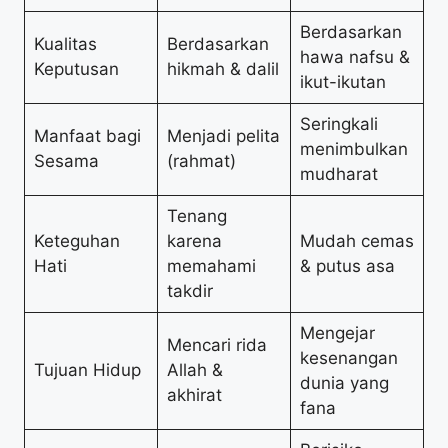
Berdasarkan
Kualitas
Berdasarkan
hawa nafsu &
Keputusan
hikmah & dalil
ikut-ikutan
Seringkali
Manfaat bagi
Menjadi pelita
menimbulkan
Sesama
(rahmat)
mudharat
Tenang
Keteguhan
karena
Mudah cemas
Hati
memahami
& putus asa
takdir
Mengejar
Mencari rida
kesenangan
Tujuan Hidup
Allah &
dunia yang
akhirat
fana