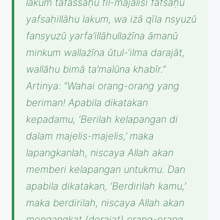
lakum tafassaḥū fil-majālisi fafsaḥū
yafsaḥillāhu lakum, wa iżā qīla nsyuzū
fansyuzū yarfa’illāhullażīna āmanū
minkum wallażīna ūtul-‘ilma darajāt,
wallāhu bimā ta’malūna khabīr.”
Artinya: “Wahai orang-orang yang
beriman! Apabila dikatakan
kepadamu, ‘Berilah kelapangan di
dalam majelis-majelis,’ maka
lapangkanlah, niscaya Allah akan
memberi kelapangan untukmu. Dan
apabila dikatakan, ‘Berdirilah kamu,’
maka berdirilah, niscaya Allah akan
mengangkat (derajat) orang-orang