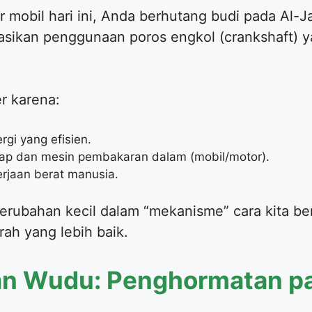
 mobil hari ini, Anda berhutang budi pada Al-Ja
ikan penggunaan poros engkol (crankshaft) 
er karena:
gi yang efisien.
uap dan mesin pembakaran dalam (mobil/motor).
rjaan berat manusia.
erubahan kecil dalam “mekanisme” cara kita be
rah yang lebih baik.
yan Wudu: Penghormatan p