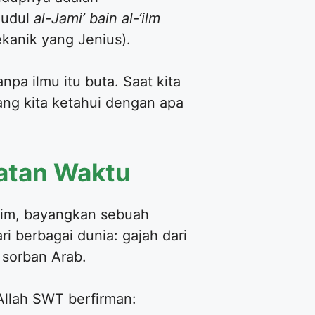
judul
al-Jami’ bain al-‘ilm
kanik yang Jenius).
anpa ilmu itu buta. Saat kita
ang kita ketahui dengan apa
patan Waktu
slim, bayangkan sebuah
 berbagai dunia: gajah dari
 sorban Arab.
 Allah SWT berfirman: