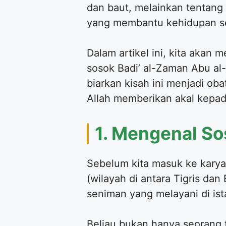
dan baut, melainkan tentang
yang membantu kehidupan se
Dalam artikel ini, kita akan 
sosok Badi’ al-Zaman Abu al-‘I
biarkan kisah ini menjadi ob
Allah memberikan akal kepad
1. Mengenal So
Sebelum kita masuk ke karya-
(wilayah di antara Tigris dan
seniman yang melayani di ist
Beliau bukan hanya seorang t