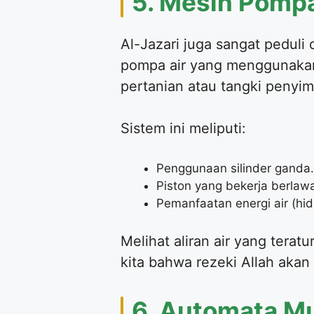
5. Mesin Pompa
Al-Jazari juga sangat peduli
pompa air yang menggunakan 
pertanian atau tangki penyi
Sistem ini meliputi:
Penggunaan silinder ganda.
Piston yang bekerja berlaw
Pemanfaatan energi air (hid
Melihat aliran air yang teratu
kita bahwa rezeki Allah akan
6. Automata M