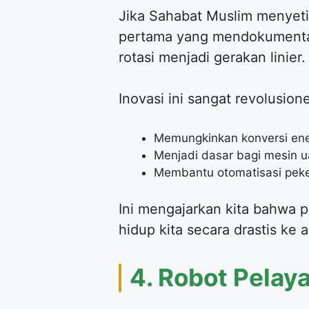
Jika Sahabat Muslim menyetir
pertama yang mendokumentas
rotasi menjadi gerakan linier.
Inovasi ini sangat revolusion
Memungkinkan konversi ener
Menjadi dasar bagi mesin 
Membantu otomatisasi peke
Ini mengajarkan kita bahwa p
hidup kita secara drastis ke a
4. Robot Pela