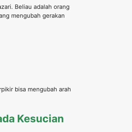
zari. Beliau adalah orang
yang mengubah gerakan
rpikir bisa mengubah arah
ada Kesucian