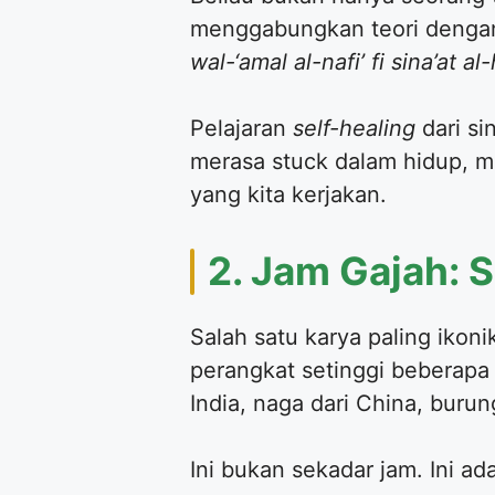
menggabungkan teori dengan 
wal-‘amal al-nafi’ fi sina’at al-
Pelajaran
self-healing
dari si
merasa stuck dalam hidup, m
yang kita kerjakan.
2. Jam Gajah: 
Salah satu karya paling ikon
perangkat setinggi beberapa
India, naga dari China, buru
Ini bukan sekadar jam. Ini a