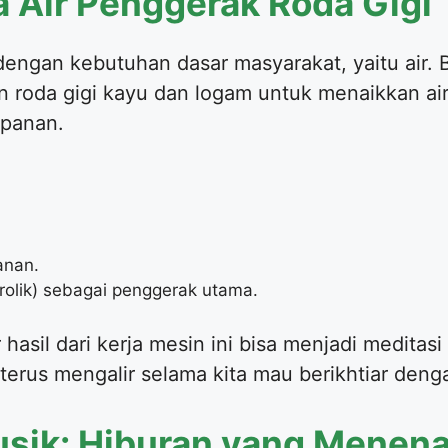
 Air Penggerak Roda Gigi
 dengan kebutuhan dasar masyarakat, yaitu air.
roda gigi kayu dan logam untuk menaikkan air 
mpanan.
anan.
rolik) sebagai penggerak utama.
r hasil dari kerja mesin ini bisa menjadi meditas
 terus mengalir selama kita mau berikhtiar deng
usik: Hiburan yang Menen