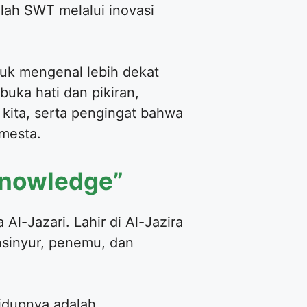
lah SWT melalui inovasi
ntuk mengenal lebih dekat
 buka hati dan pikiran,
 kita, serta pengingat bahwa
mesta.
 Knowledge”
Al-Jazari. Lahir di Al-Jazira
insinyur, penemu, dan
hidupnya adalah