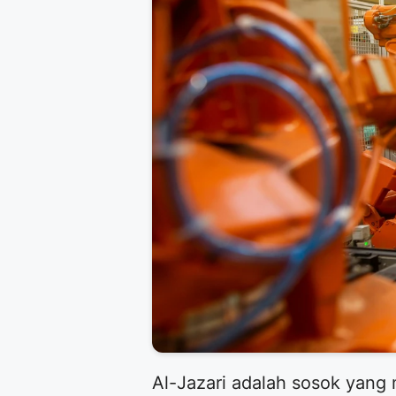
Al-Jazari adalah sosok yan