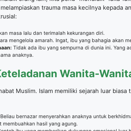
 melampiaskan trauma masa kecilnya kepada ana
rusial:
an masa lalu dan terimalah kekurangan diri.
cara mengelola amarah. Ingat, ibu yang bahagia akan 
naan:
Tidak ada ibu yang sempurna di dunia ini. Yang a
sama anaknya.
ri Keteladanan Wanita-Wani
habat Muslim. Islam memiliki sejarah luar biasa
Beliau bernazar menyerahkan anaknya untuk berkhidm
at membuahkan hasil yang agung.
ontoh ibu yang memberikan dukungan emosional luar bi