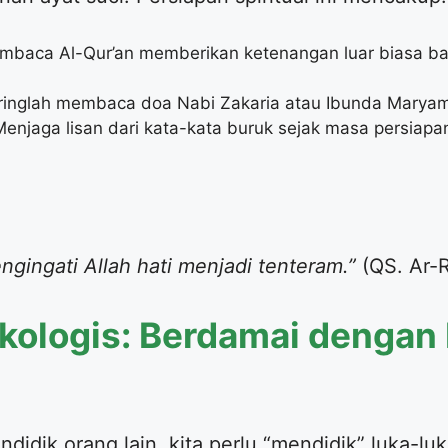
baca Al-Qur’an memberikan ketenangan luar biasa bagi
ringlah membaca doa Nabi Zakaria atau Ibunda Maryam
enjaga lisan dari kata-kata buruk sejak masa persiapa
gingati Allah hati menjadi tenteram.”
(QS. Ar-R
ikologis: Berdamai dengan 
idik orang lain, kita perlu “mendidik” luka-luka