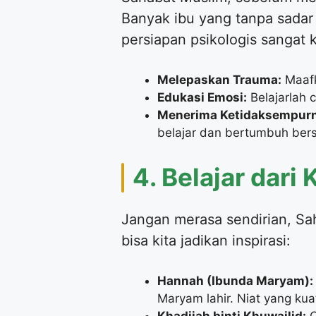
Banyak ibu yang tanpa sadar
persiapan psikologis sangat k
Melepaskan Trauma:
Maafk
Edukasi Emosi:
Belajarlah 
Menerima Ketidaksempur
belajar dan bertumbuh ber
​4. Belajar da
​Jangan merasa sendirian, Sa
bisa kita jadikan inspirasi:
Hannah (Ibunda Maryam):
Maryam lahir. Niat yang ku
Khadijah binti Khuwailid:
C