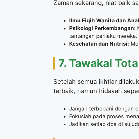
​Zaman sekarang, niat baik s
Ilmu Fiqih Wanita dan Ana
Psikologi Perkembangan:
M
tantangan perilaku mereka.
Kesehatan dan Nutrisi:
Men
​7. Tawakal Tot
​Setelah semua ikhtiar dilak
terbaik, namun hidayah sepen
​Jangan terbebani dengan ek
​Fokuslah pada proses mena
​Jadikan setiap doa di suj