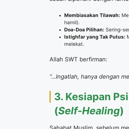
Membiasakan Tilawah:
Mem
hamil).
Doa-Doa Pilihan:
Sering-se
Istighfar yang Tak Putus:
M
melekat.
​Allah SWT berfirman:
“…Ingatlah, hanya dengan men
​3. Kesiapan Ps
(
Self-Healing
)
​Sahabat Muslim, sebelum mend