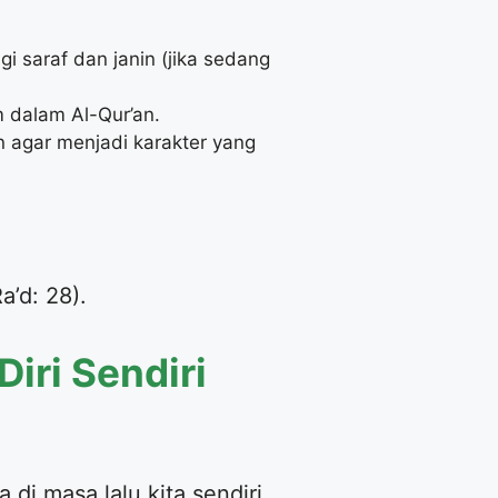
 saraf dan janin (jika sedang
 dalam Al-Qur’an.
n agar menjadi karakter yang
a’d: 28).
Diri Sendiri
 di masa lalu kita sendiri.