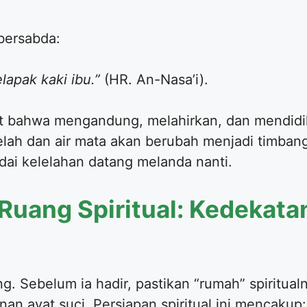
 bersabda:
lapak kaki ibu.”
(HR. An-Nasa’i).
at bahwa mengandung, melahirkan, dan mendidi
 lelah dan air mata akan berubah menjadi timban
dai kelelahan datang melanda nanti.
 Ruang Spiritual: Kedekata
ng. Sebelum ia hadir, pastikan “rumah” spiritua
an ayat suci. Persiapan spiritual ini mencakup: