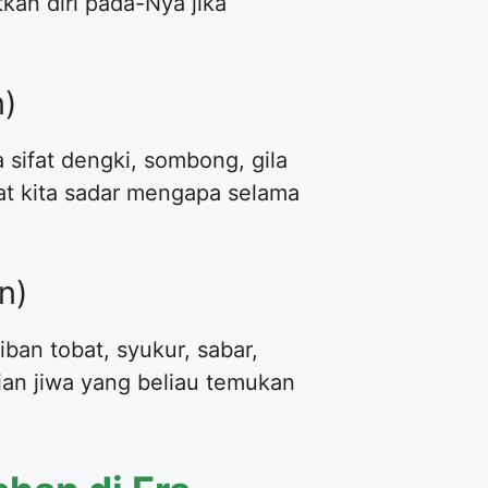
kan diri pada-Nya jika
n)
 sifat dengki, sombong, gila
at kita sadar mengapa selama
n)
iban tobat, syukur, sabar,
aian jiwa yang beliau temukan