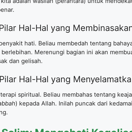
 kita adalah wasilah (perantara) untuk mendekat
enar.
 (Pilar Hal-Hal yang Membinasaka
 penyakit hati. Beliau membedah tentang bahaya
g berlebihan. Merenungi bagian ini akan membu
sak dan gelisah.
 (Pilar Hal-Hal yang Menyelamatka
 terapi spiritual. Beliau membahas tentang keaja
abbah
) kepada Allah. Inilah puncak dari kedam
ng.