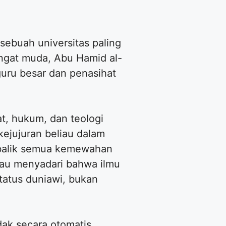
sebuah universitas paling
angat muda, Abu Hamid al-
guru besar dan penasihat
at, hukum, dan teologi
kejujuran beliau dalam
 balik semua kemewahan
liau menyadari bahwa ilmu
status duniawi, bukan
idak secara otomatis