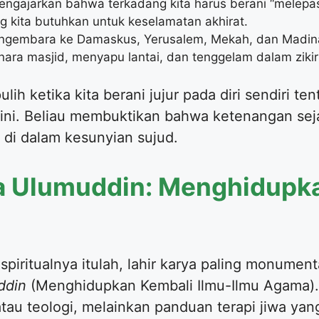
engajarkan bahwa terkadang kita harus berani “melepa
 kita butuhkan untuk keselamatan akhirat.
ngembara ke Damaskus, Yerusalem, Mekah, dan Madinah
ra masjid, menyapu lantai, dan tenggelam dalam zikir
lih ketika kita berani jujur pada diri sendiri 
 ini. Beliau membuktikan bahwa ketenangan seja
 di dalam kesunyian sujud.
a Ulumuddin: Menghidupk
ritualnya itulah, lahir karya paling monument
ddin
(Menghidupkan Kembali Ilmu-Ilmu Agama). 
au teologi, melainkan panduan terapi jiwa yan