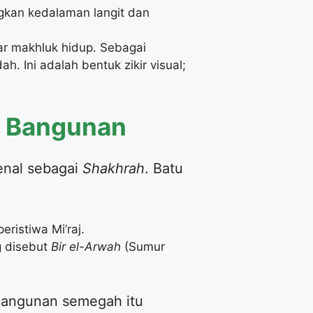
ngkan kedalaman langit dan
r makhluk hidup. Sebagai
. Ini adalah bentuk zikir visual;
g Bangunan
enal sebagai
Shakhrah
. Batu
butkan ini adalah titik tolak Rasulullah ﷺ dalam peristiwa Mi’raj.
g disebut
Bir el-Arwah
(Sumur
 Bangunan semegah itu