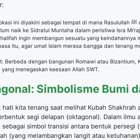
r:
iyakini sebagai tempat di mana Rasulullah ﷺ menginjakkan kaki pada sebuah
lum naik ke Sidratul Muntaha dalam peristiwa Isra Mi’raj
 Khalifah ingin membangun sesuatu yang keindahanny
asa itu, agar umat Islam merasa bangga dan tenang me
t: Berbeda dengan bangunan Romawi atau Bizantium, 
’an yang menegaskan keesaan Allah SWT.
agonal: Simbolisme Bumi d
 hati kita tenang saat melihat Kubah Shakhrah
rbentuk segi delapan (oktagonal). Dalam ilmu ar
p sebagai simbol transisi antara bentuk perseg
ah (yang melambangkan langit atau ketuhanan)