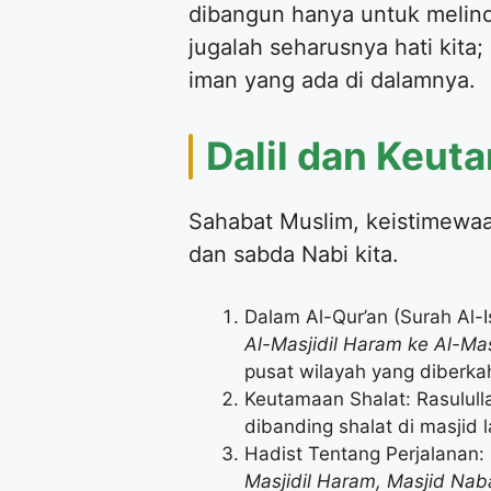
dibangun hanya untuk melind
jugalah seharusnya hati kita;
iman yang ada di dalamnya.
Dalil dan Keut
Sahabat Muslim, keistimewaa
dan sabda Nabi kita.
Dalam Al-Qur’an (Surah Al-Is
Al-Masjidil Haram ke Al-Mas
pusat wilayah yang diberkah
Keutamaan Shalat: Rasulullah ﷺ bersabda bahwa shalat di Masjid Al-Aqsa memiliki pahala yang berli
dibanding shalat di masjid 
Hadist Tentang Perjalanan:
Masjidil Haram, Masjid Naba