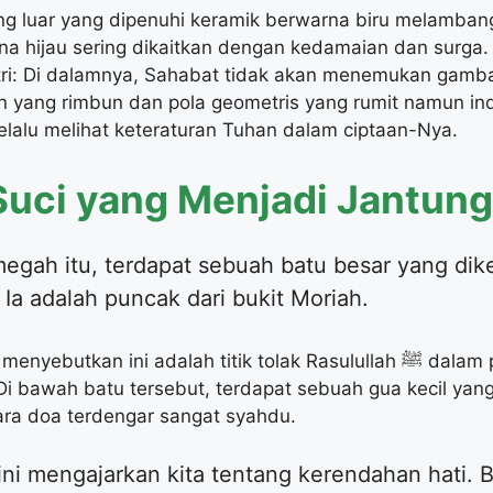
ing luar yang dipenuhi keramik berwarna biru melamba
rna hijau sering dikaitkan dengan kedamaian dan surga.
i: Di dalamnya, Sahabat tidak akan menemukan gamba
 yang rimbun dan pola geometris yang rumit namun indah
elalu melihat keteraturan Tuhan dalam ciptaan-Nya.
Suci yang Menjadi Jantun
gah itu, terdapat sebuah batu besar yang dik
 Ia adalah puncak dari bukit Moriah.
Jejak Mi’raj: Banyak riwayat menye
i bawah batu tersebut, terdapat sebuah gua kecil yan
ara doa terdengar sangat syahdu.
ni mengajarkan kita tentang kerendahan hati.