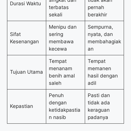
Durasi Waktu
terbatas
pernah
sekali
berakhir
Menipu dan
Sempurna,
Sifat
sering
nyata, dan
Kesenangan
membawa
membahagiak
kecewa
an
Tempat
Tempat
menanam
memanen
Tujuan Utama
benih amal
hasil dengan
saleh
adil
Penuh
Pasti dan
dengan
tidak ada
Kepastian
ketidakpastia
keraguan
n nasib
padanya