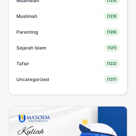
Muamalah
(125)
Muslimah
(123)
Parenting
(126)
Sejarah Islam
(121)
Tafsir
(122)
Uncategorized
(137)