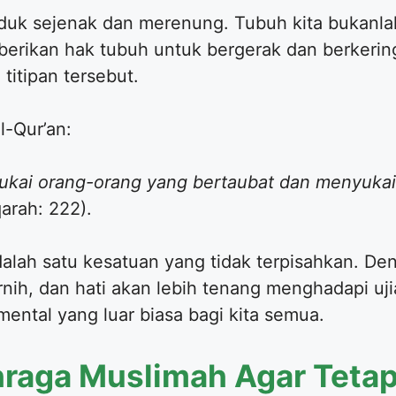
uduk sejenak dan merenung. Tubuh kita bukanlah
mberikan hak tubuh untuk bergerak dan berkerin
titipan tersebut.
l-Qur’an:
kai orang-orang yang bertaubat dan menyukai
arah: 222).
dalah satu kesatuan yang tidak terpisahkan. De
ernih, dan hati akan lebih tenang menghadapi uj
mental yang luar biasa bagi kita semua.
hraga Muslimah Agar Teta