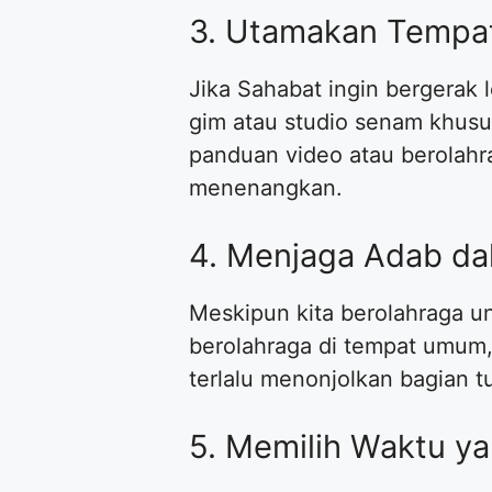
​3. Utamakan Tempat
​Jika Sahabat ingin bergerak 
gim atau studio senam khusu
panduan video atau berolahra
menenangkan.
​4. Menjaga Adab d
​Meskipun kita berolahraga u
berolahraga di tempat umum,
terlalu menonjolkan bagian t
​5. Memilih Waktu y