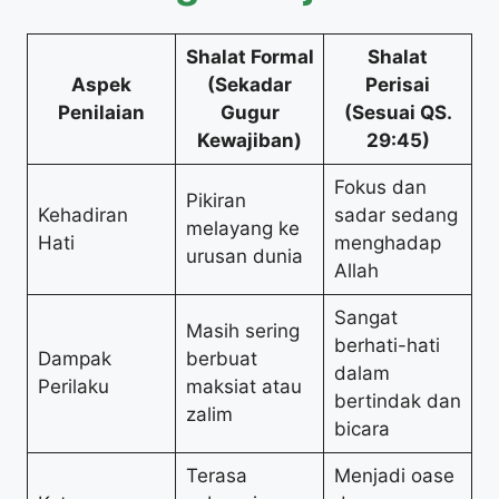
Shalat Formal
Shalat
Aspek
(Sekadar
Perisai
Penilaian
Gugur
(Sesuai QS.
Kewajiban)
29:45)
Fokus dan
Pikiran
Kehadiran
sadar sedang
melayang ke
Hati
menghadap
urusan dunia
Allah
Sangat
Masih sering
berhati-hati
Dampak
berbuat
dalam
Perilaku
maksiat atau
bertindak dan
zalim
bicara
Terasa
Menjadi oase