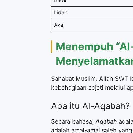
Mata
Lidah
Akal
Menempuh “Al-
Menyelamatka
Sahabat Muslim, Allah SWT 
kebahagiaan sejati melalui a
Apa itu Al-Aqabah?
Secara bahasa,
Aqabah
adala
adalah amal-amal saleh yang 