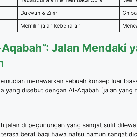
Tadabbur alam & membaca Quran
Melih
Dakwah & Zikir
Ghiba
Memilih jalan kebenaran
Menca
Aqabah”: Jalan Mendaki 
n
kemudian menawarkan sebuah konsep luar bias
pa yang disebut dengan Al-Aqabah (jalan yang m
h jalan di pegunungan yang sangat sulit dilewati
terasa berat bagi hawa nafsu namun sangat dici