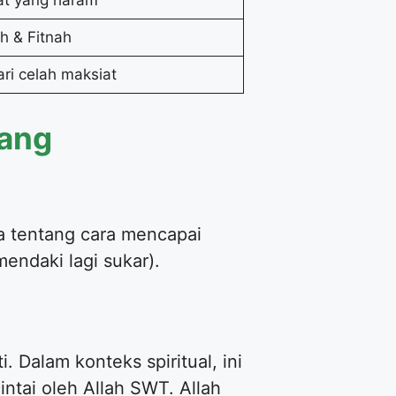
at yang haram
h & Fitnah
ri celah maksiat
yang
a tentang cara mencapai
endaki lagi sukar).
. Dalam konteks spiritual, ini
ntai oleh Allah SWT. Allah