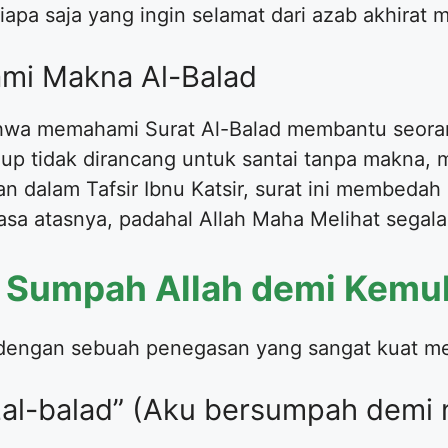
apa saja yang ingin selamat dari azab akhirat m
i Makna Al-Balad
wa memahami Surat Al-Balad membantu seoran
dup tidak dirancang untuk santai tanpa makna, 
an dalam Tafsir Ibnu Katsir, surat ini membed
asa atasnya, padahal Allah Maha Melihat segal
4: Sumpah Allah demi Kem
 dengan sebuah penegasan yang sangat kuat me
zal-balad” (Aku bersumpah demi n