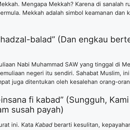
ekkah. Mengapa Mekkah? Karena di sanalah ruma
 bermula. Mekkah adalah simbol keamanan dan 
bihadzal-balad” (Dan engkau bert
muliaan Nabi Muhammad SAW yang tinggal di Me
muliaan negeri itu sendiri. Sahabat Muslim, ini
pat juga ditentukan oleh kesalehan orang-ora
-insana fi kabad” (Sungguh, Kam
am susah payah)
urat ini. Kata
Kabad
berarti kesulitan, kepayaha