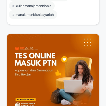
kuliahmanajemenbisnis
manajemenbisnissyariah