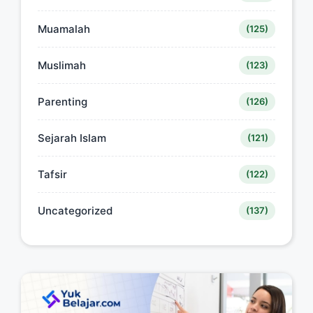
Muamalah
(125)
Muslimah
(123)
Parenting
(126)
Sejarah Islam
(121)
Tafsir
(122)
Uncategorized
(137)