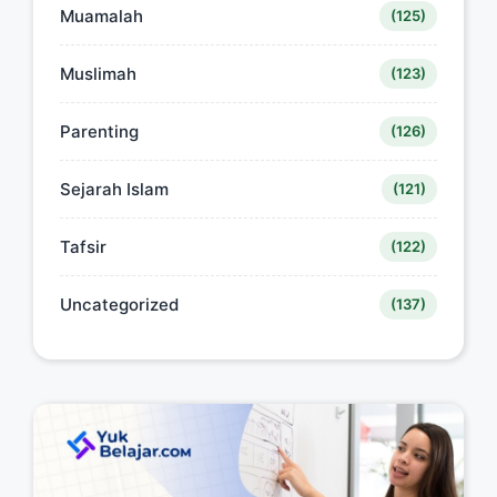
Muamalah
(125)
Muslimah
(123)
Parenting
(126)
Sejarah Islam
(121)
Tafsir
(122)
Uncategorized
(137)