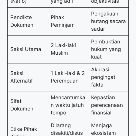
(Kātib)
yang adil
objektivitas
Pengakuan
Pendikte
Pihak
hutang secara
Dokumen
Peminjam
sadar
Pembuktian
2 Laki-laki
Saksi Utama
hukum yang
Muslim
kuat
Akurasi
Saksi
1 Laki-laki & 2
pengingat
Alternatif
Perempuan
fakta
Mencantumka
Kepastian
Sifat
n waktu jatuh
perencanaan
Dokumen
tempo
finansial
Dilarang
Menjaga
Etika Pihak
disakiti/disus
ekosistem