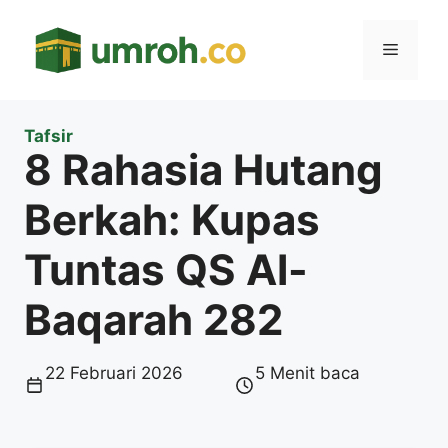
Langsung
ke
Menu
isi
Tafsir
8 Rahasia Hutang
Berkah: Kupas
Tuntas QS Al-
Baqarah 282
22 Februari 2026
5 Menit baca