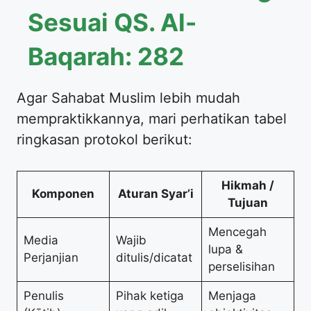
Sesuai QS. Al-
Baqarah: 282
Agar Sahabat Muslim lebih mudah
mempraktikkannya, mari perhatikan tabel
ringkasan protokol berikut:
Hikmah /
Komponen
Aturan Syar’i
Tujuan
Mencegah
Media
Wajib
lupa &
Perjanjian
ditulis/dicatat
perselisihan
Penulis
Pihak ketiga
Menjaga