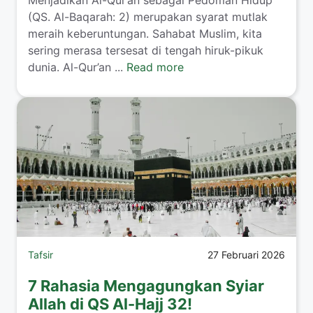
Menjadikan Al-Qur’an sebagai Pedoman Hidup
(QS. Al-Baqarah: 2) merupakan syarat mutlak
meraih keberuntungan. Sahabat Muslim, kita
sering merasa tersesat di tengah hiruk-pikuk
dunia. Al-Qur’an ...
Read more
Tafsir
27 Februari 2026
7 Rahasia Mengagungkan Syiar
Allah di QS Al-Hajj 32!