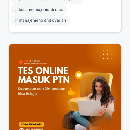
kuliahmanajemenbisnis
manajemenbisnissyariah