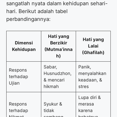
sangatlah nyata dalam kehidupan sehari-
hari. Berikut adalah tabel
perbandingannya:
Hati yang
Hati yang
Dimensi
Berzikir
Lalai
Kehidupan
(Mutma’inna
(Ghafilah)
h)
Sabar,
Panik,
Respons
Husnudzhon,
menyalahkan
terhadap
& mencari
keadaan, &
Ujian
hikmah
stres
Lupa diri &
Respons
Syukur &
merasa
terhadap
tidak
karena