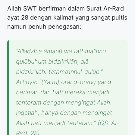
Allah SWT berfirman dalam Surat Ar-Ra’d
ayat 28 dengan kalimat yang sangat puitis
namun penuh penegasan:
“Alladzīna āmanū wa tathma’innu
qulūbuhum bidzikrillāh, alā
bidzikrillāhi tathma’innul-qulūb.”
Artinya: “(Yaitu) orang-orang yang
beriman dan hati mereka menjadi
tenteram dengan mengingat Allah.
Ingatlah, hanya dengan mengingat
Allah hati menjadi tenteram.” (QS. Ar-
Ra’d: 28).