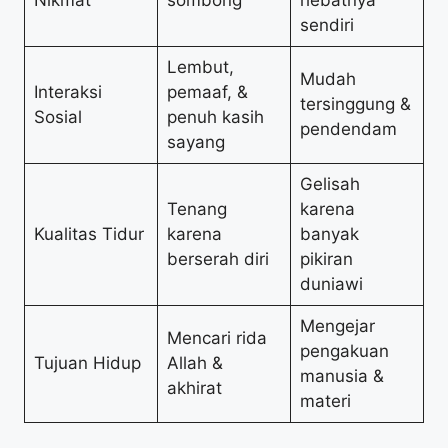
Nikmat
sombong
hebatnya
sendiri
Lembut,
Mudah
Interaksi
pemaaf, &
tersinggung &
Sosial
penuh kasih
pendendam
sayang
Gelisah
Tenang
karena
Kualitas Tidur
karena
banyak
berserah diri
pikiran
duniawi
Mengejar
Mencari rida
pengakuan
Tujuan Hidup
Allah &
manusia &
akhirat
materi