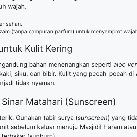
uh wajah.
er sehari.
zam (tanpa campuran parfum) untuk menyemprot wajah
untuk Kulit Kering
ngandung bahan menenangkan seperti
aloe ve
 kaki, siku, dan bibir. Kulit yang pecah-pecah di 
njadi tidak nyaman.
i Sinar Matahari (Sunscreen)
terik. Gunakan tabir surya (
sunscreen
) yang ti
nit sebelum keluar menuju Masjidil Haram atau 
k terbakar (sunburn).