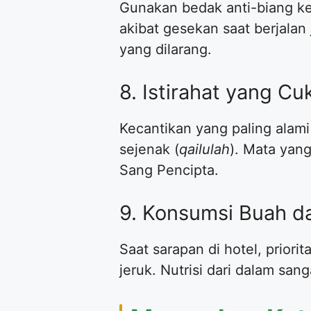
​Gunakan bedak anti-biang ke
akibat gesekan saat berjalan
yang dilarang.
​8. Istirahat yang C
​Kecantikan yang paling alam
sejenak (
qailulah
). Mata yan
Sang Pencipta.
​9. Konsumsi Buah d
​Saat sarapan di hotel, pri
jeruk. Nutrisi dari dalam san