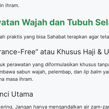
in ihram.
watan Wajah dan Tubuh Se
kah praktis yang bisa Sahabat terapkan agar tet
agrance-Free” atau Khusus Haji &
uk perawatan yang diformulasikan khusus tanpa
embawa sabun wajah, pelembap, dan
lip balm
ya
ma masa ihram.
unci Utama
 kering. Jangan hanya mengandalkan air zam-za