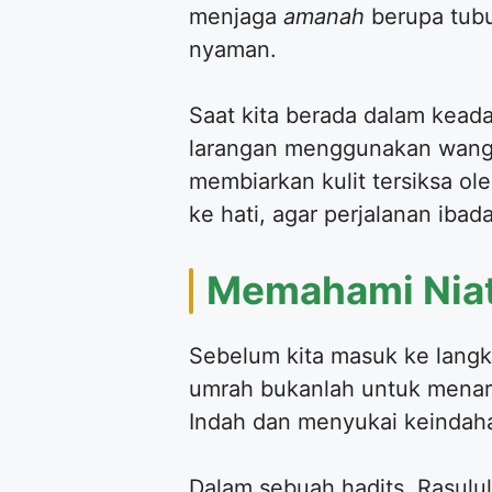
menjaga
amanah
berupa tubu
nyaman.
​Saat kita berada dalam keada
larangan menggunakan wangi
membiarkan kulit tersiksa ol
ke hati, agar perjalanan ib
​Memahami Niat
​Sebelum kita masuk ke langk
umrah bukanlah untuk menari
Indah dan menyukai keindaha
​Dalam sebuah hadits, Rasul